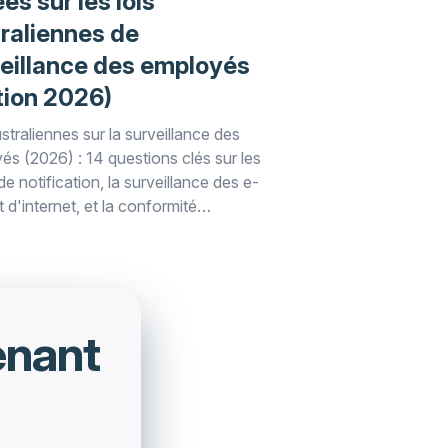
es sur les lois
raliennes de
eillance des employés
tion 2026)
straliennes sur la surveillance des
és (2026) : 14 questions clés sur les
de notification, la surveillance des e-
t d'internet, et la conformité
uées par WorkTime.
enant