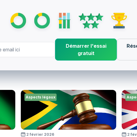
Démarrer l'essai
Rés
gratuit
Aspects légaux
Aspe
2 février 2026
2 fé