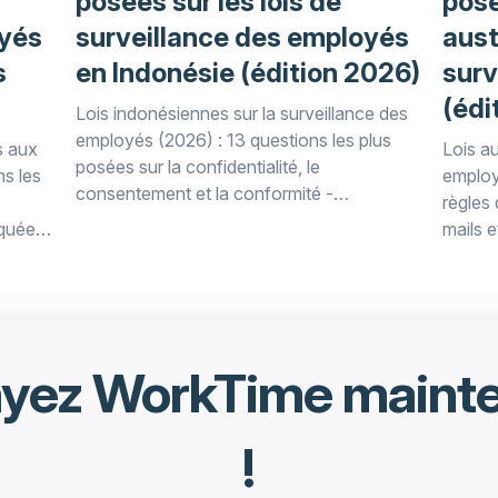
posées sur les lois de
posé
oyés
surveillance des employés
aust
s
en Indonésie (édition 2026)
surv
(édi
Lois indonésiennes sur la surveillance des
employés (2026) : 13 questions les plus
s aux
Lois au
posées sur la confidentialité, le
ns les
employ
consentement et la conformité -
règles 
expliquées dans ce guide juridique
iquées
mails e
WorkTime pour les employeurs.
ur les
expliq
yez WorkTime maint
!