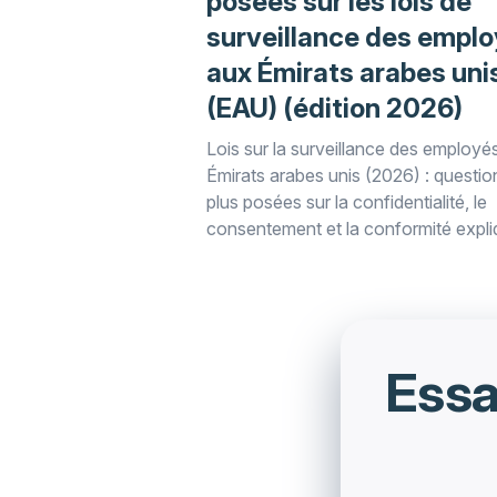
posées sur les lois de
surveillance des empl
aux Émirats arabes uni
(EAU) (édition 2026)
Lois sur la surveillance des employé
Émirats arabes unis (2026) : questio
plus posées sur la confidentialité, le
consentement et la conformité expl
dans ce guide juridique WorkTime po
employeurs.
Essa