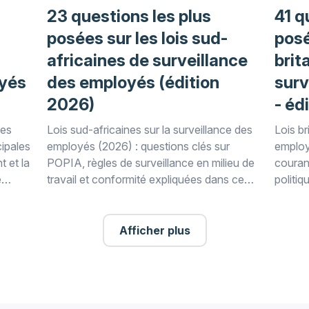
23 questions les plus
41 q
posées sur les lois sud-
posé
africaines de surveillance
brit
oyés
des employés (édition
surv
2026)
- éd
des
Lois sud-africaines sur la surveillance des
Lois br
ipales
employés (2026) : questions clés sur
employ
t et la
POPIA, règles de surveillance en milieu de
courant
e
travail et conformité expliquées dans ce
politiq
guide juridique WorkTime.
expliq
les em
Afficher plus