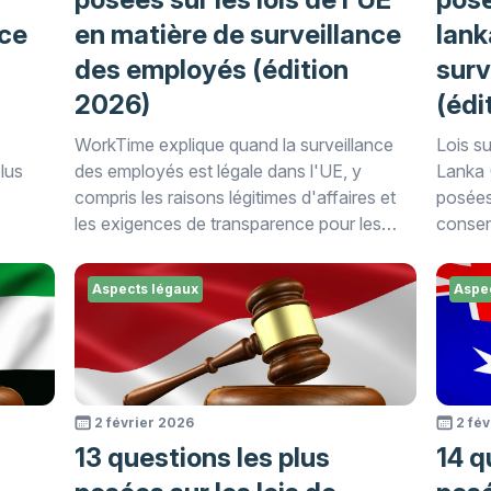
nce
en matière de surveillance
lank
des employés (édition
surv
2026)
(édi
s
WorkTime explique quand la surveillance
Lois su
lus
des employés est légale dans l'UE, y
Lanka 
compris les raisons légitimes d'affaires et
posées 
les exigences de transparence pour les
consen
employés (édition 2026).
dans c
Aspects légaux
Aspe
2 février 2026
2 fé
13 questions les plus
14 q