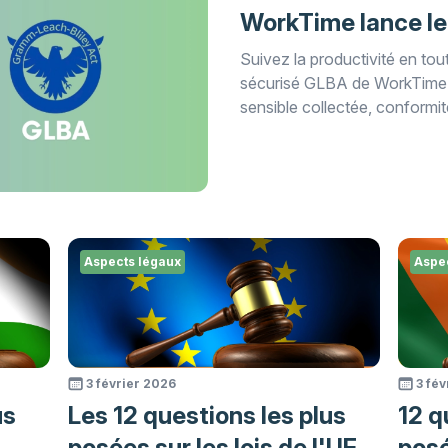
WorkTime lance l
Suivez la productivité en to
sécurisé GLBA de WorkTime
sensible collectée, conformité 
Aspects légaux
Aspe
3 février 2026
3 fé
us
Les 12 questions les plus
12 q
posées sur les lois de l'UE
posé