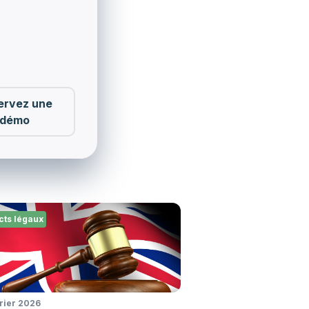
ervez une
démo
cts légaux
vrier 2026