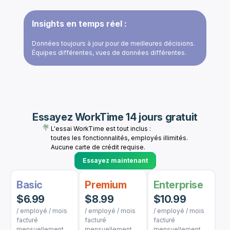
Insights en temps réel :
Données toujours à jour pour de meilleures décisions.
Équipes différentes, vues de données différentes.
Essayez WorkTime 14 jours gratuit
L'essai WorkTime est tout inclus :
toutes les fonctionnalités, employés illimités.
Aucune carte de crédit requise.
Essayez maintenant
Basic
Premium
Enterprise
$6.99
$8.99
$10.99
/ employé / mois
/ employé / mois
/ employé / mois
facturé
facturé
facturé
mensuellement
mensuellement
mensuellement