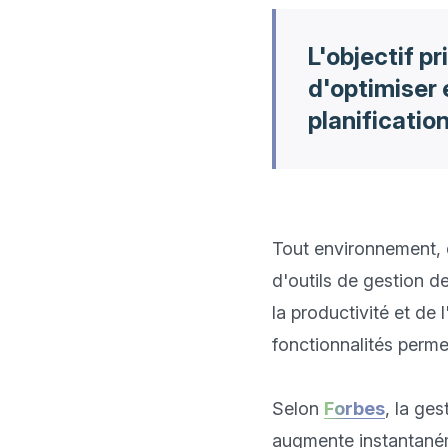
L'objectif p
d'optimiser e
planificatio
Tout environnement, qu
d'outils de gestion de
la productivité et de 
fonctionnalités perme
Selon 
Forbes
, la ge
augmente instantanéme