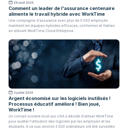
29 août 2025
Comment un leader de l'assurance centenaire
alimente le travail hybride avec WorkTime
Une compagnie d'assurance avec plus de 5 000 employés
maintient les équipes hybrides efficaces, conformes et fiables
en utilisant WorkTime Cloud Enterprise.
2 juillet 2024
Argent économisé sur les logiciels inutilisés !
Processus éducatif amélioré ! Bien joué,
WorkTime !
Un conseil scolaire local aux USA a décidé d'utiliser WorkTime
pour auditer l'utilisation des logiciels par les employés et les
étudiants. À ce jour, environ 2 500 ordinateurs ont été surveillés