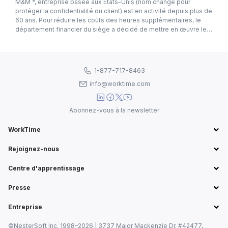
M&M *, entreprise basée aux États-Unis (nom changé pour
protéger la confidentialité du client) est en activité depuis plus de
60 ans. Pour réduire les coûts des heures supplémentaires, le
département financier du siège a décidé de mettre en œuvre le
logiciel de surveillance des employés WorkTime.
1-877-717-8463
info@worktime.com
Abonnez-vous à la newsletter
WorkTime
Rejoignez-nous
Centre d'apprentissage
Presse
Entreprise
©NesterSoft Inc. 1998–2026 | 3737 Major Mackenzie Dr. #42477,