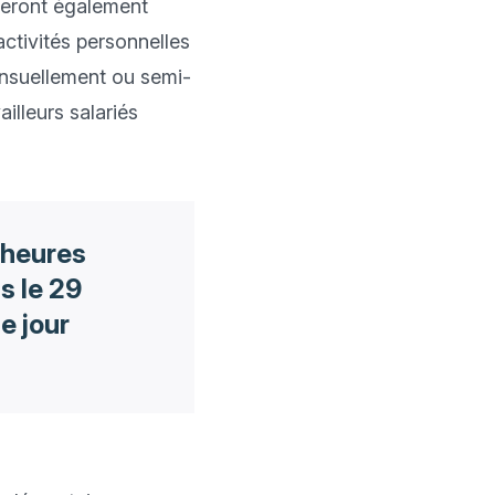
eront également 
ctivités personnelles 
ensuellement ou semi-
illeurs salariés 
d'heures
is le 29
e jour