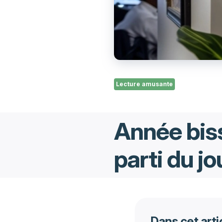
Lecture amusante
Année biss
parti du jo
Dans cet arti