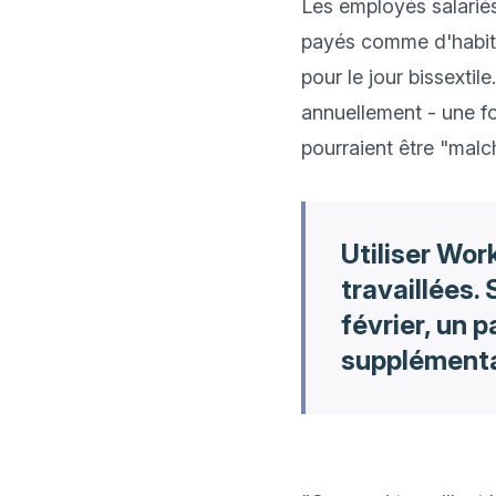
Les employés salari
payés comme d'habitud
pour le jour bissexti
annuellement - une fois
Utiliser Wor
travaillées. 
février, un 
supplémenta