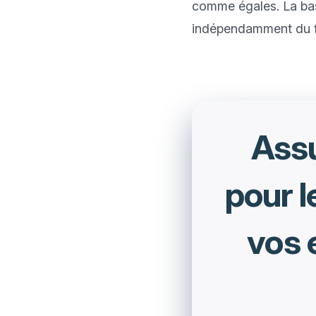
comme égales. La base 
Assu
pour l
vos 