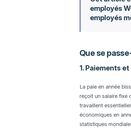
employés Wo
employés mê
Que se passe-t
1. Paiements e
La paie en année bisse
reçoit un salaire fix
travaillent essentiel
économiques en année
statistiques mondiale