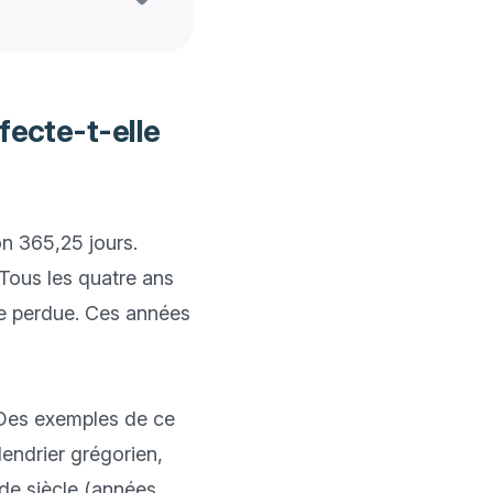
fecte-t-elle
n 365,25 jours. 
ous les quatre ans 
e perdue. Ces années 
. Des exemples de ce 
ndrier grégorien, 
de siècle (années 