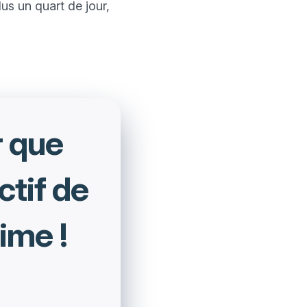
us un quart de jour, 
r que
ctif de
ime !