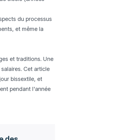
aspects du processus 
ments, et même la 
s et traditions. Une 
laires. Cet article 
ur bissextile, et 
ent pendant l'année 
ce des