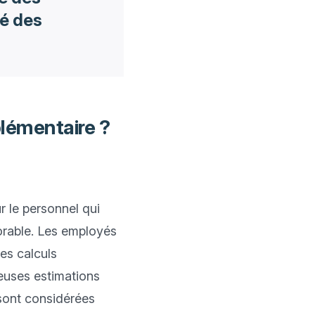
té des
plémentaire ?
 le personnel qui 
orable. Les employés 
es calculs 
uses estimations 
sont considérées 