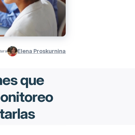
Elena Proskurnina
tura
nes que
monitoreo
tarlas