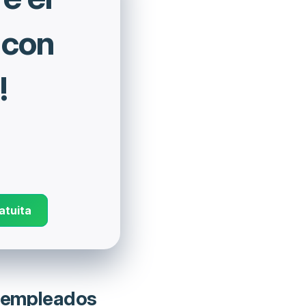
 con
!
atuita
s empleados