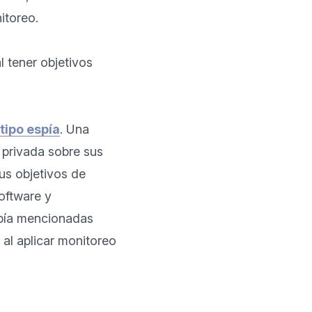
toreo.

l tener objetivos 
tipo espía
. Una 
 privada sobre sus 
s objetivos de 
ftware y 
pía mencionadas 
al aplicar monitoreo 