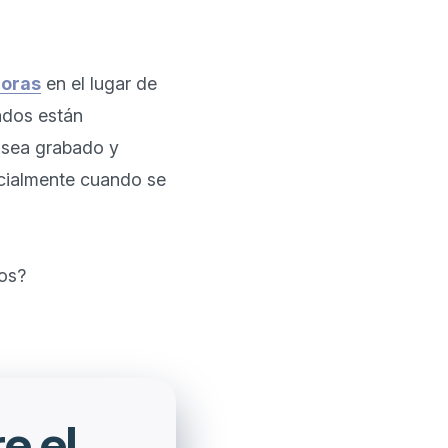
doras
 en el lugar de 
ados están 
sea grabado y 
cialmente cuando se 
e el