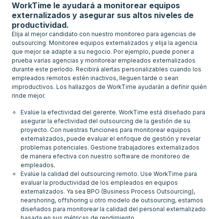
WorkTime le ayudará a monitorear equipos
externalizados y asegurar sus altos niveles de
productividad.
Elija al mejor candidato con nuestro monitoreo para agencias de
outsourcing. Monitoree equipos externalizados y elija la agencia
que mejor se adapte a su negocio. Por ejemplo, puede poner a
prueba varias agencias y monitorear empleados externalizados
durante este período. Recibirá alertas personalizables cuando los
empleados remotos estén inactivos, lleguen tarde o sean
improductivos. Los hallazgos de WorkTime ayudarán a definir quién
rinde mejor.
Evalúe la efectividad del gerente. WorkTime está diseñado para
asegurar la efectividad del outsourcing de la gestión de su
proyecto. Con nuestras funciones para monitorear equipos
externalizados, puede evaluar el enfoque de gestión y revelar
problemas potenciales. Gestione trabajadores externalizados
de manera efectiva con nuestro software de monitoreo de
empleados.
Evalúe la calidad del outsourcing remoto. Use WorkTime para
evaluar la productividad de los empleados en equipos
externalizados. Ya sea BPO (Business Process Outsourcing),
nearshoring, offshoring u otro modelo de outsourcing, estamos
diseñados para monitorear la calidad del personal externalizado
basada en sus métricas de rendimiento.