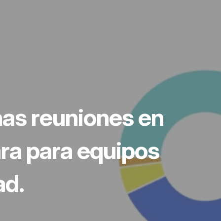
has reuniones en
ara para equipos
ad.