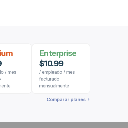
ium
Enterprise
9
$10.99
do / mes
/ empleado / mes
o
facturado
mente
mensualmente
Comparar planes