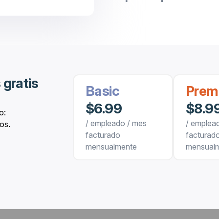
gratis
Basic
Prem
$6.99
$8.9
o:
/ empleado / mes
/ emplea
os.
facturado
facturad
mensualmente
mensual