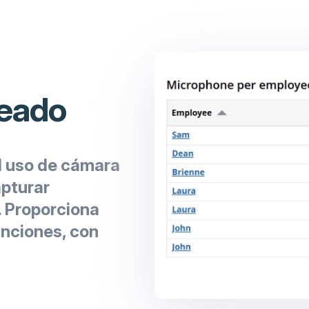
leado
l uso de cámara
apturar
. Proporciona
unciones, con