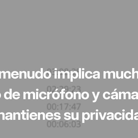
a menudo implica muc
so de micrófono y cám
antienes su privacid