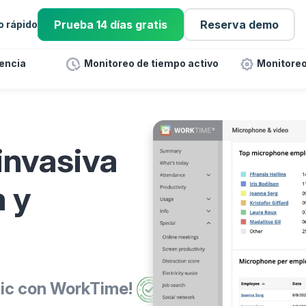
Prueba 14 días gratis
Reserva demo
io rápido
tencia
Monitoreo de tiempo activo
Monitoreo
invasiva
 y
mic con WorkTime!