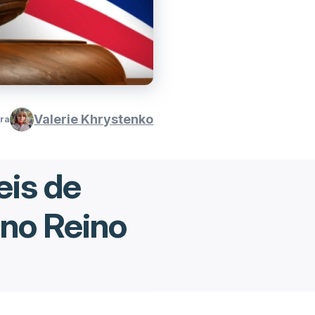
Valerie Khrystenko
ura
eis de
 no Reino