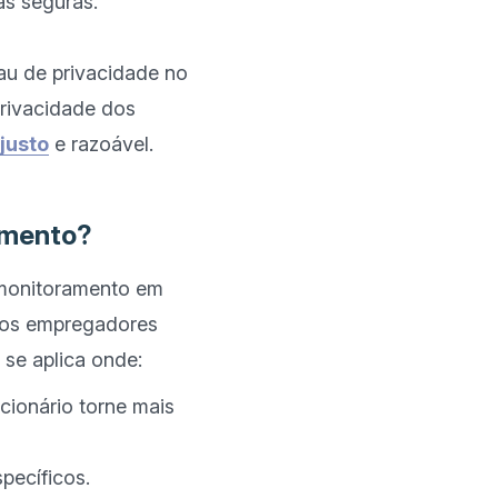
s seguras.
u de privacidade no 
privacidade dos 
justo
 e razoável.

ramento?
 monitoramento em 
 os empregadores 
cionário torne mais
pecíficos.