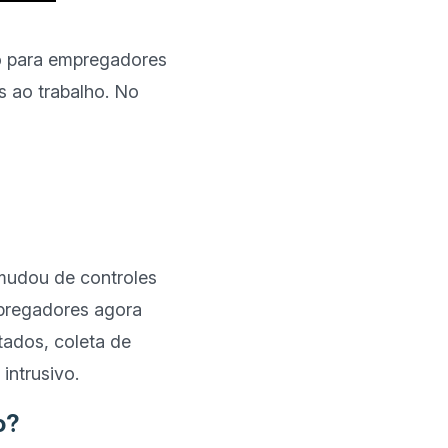
o para empregadores 
 ao trabalho. No 
udou de controles 
pregadores agora 
ados, coleta de 
o?