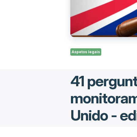
Aspetos legais
41 pergunt
monitoram
Unido - e