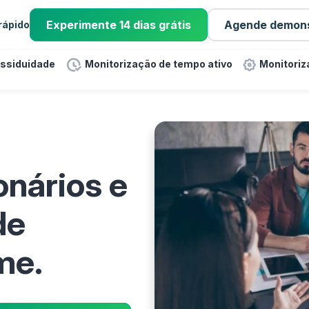
Experimente 14 dias grátis
Agende demon
 rápido
assiduidade
Monitorização de tempo ativo
Monitoriz
onários e
de
me.