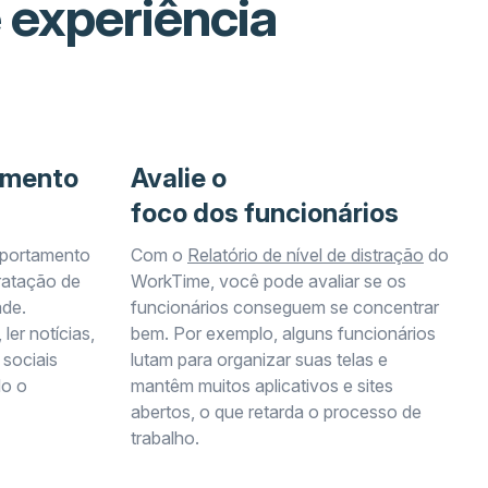
 experiência
amento
Avalie o
foco dos funcionários
portamento
Com o
Relatório de nível de distração
do
tratação de
WorkTime, você pode avaliar se os
ade.
funcionários conseguem se concentrar
ler notícias,
bem. Por exemplo, alguns funcionários
 sociais
lutam para organizar suas telas e
do o
mantêm muitos aplicativos e sites
abertos, o que retarda o processo de
trabalho.