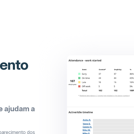
mento
e ajudam a
mparecimento dos