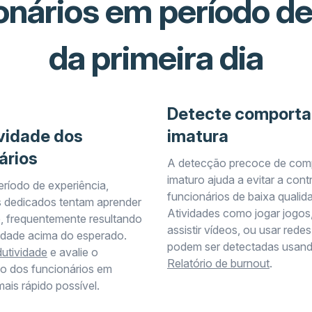
ionários em período de
da primeira dia
Detecte comport
vidade dos
imatura
ários
A detecção precoce de com
imaturo ajuda a evitar a con
eríodo de experiência,
funcionários de baixa qualid
s dedicados tentam aprender
Atividades como jogar jogos, 
, frequentemente resultando
assistir vídeos, ou usar redes
idade acima do esperado.
podem ser detectadas usan
utividade
e avalie o
Relatório de burnout
.
o dos funcionários em
ais rápido possível.