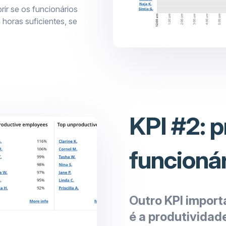
rir se os funcionários
horas suficientes, se
KPI #2: 
funcioná
Outro KPI import
é a produtividad