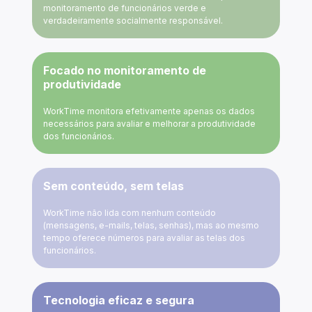
monitoramento de funcionários verde e
verdadeiramente socialmente responsável.
Focado no monitoramento de
produtividade
WorkTime monitora efetivamente apenas os dados
necessários para avaliar e melhorar a produtividade
dos funcionários.
Sem conteúdo, sem telas
WorkTime não lida com nenhum conteúdo
(mensagens, e-mails, telas, senhas), mas ao mesmo
tempo oferece números para avaliar as telas dos
funcionários.
Tecnologia eficaz e segura