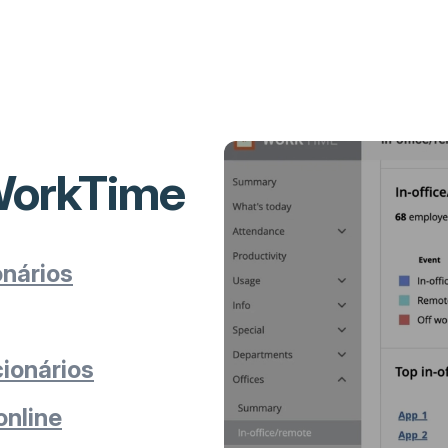
 WorkTime
nários
cionários
online