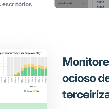
 escritórios
Monitore
ocioso d
terceiriz