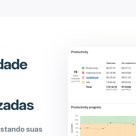
idade
izadas
astando suas