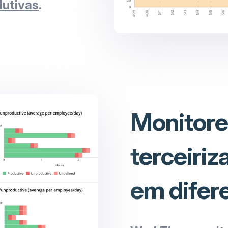
dutivas
.
Monitore
terceiriz
em difere