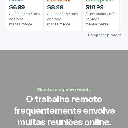
$6.99
$8.99
$10.99
/ funcionário / mês
/ funcionário / mês
/ funcionário / mês
cobrado
cobrado
cobrado
mensalmente
mensalmente
mensalmente
Comparar planos
Monitore equipe remota
O trabalho remoto
frequentemente envolve
muitas reuniões online.