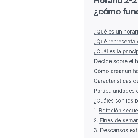
Horario 2-
¿cómo fun
¿Qué es un horar
¿Qué representa 
¿Cuál es la princ
Decide sobre el h
Cómo crear un ho
Características d
Particularidades 
¿Cuáles son los 
1.
Rotación secue
2.
Fines de sema
3.
Descansos ext