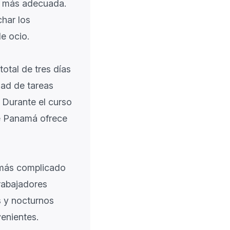
n más adecuada.
har los
e ocio.
otal de tres días
dad de tareas
. Durante el curso
de Panamá ofrece
s más complicado
trabajadores
s y nocturnos
enientes.