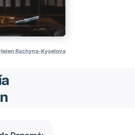
Helen Rachyna-Kyselova
ía
ón