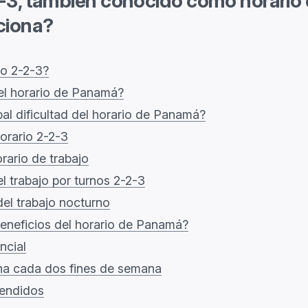
2-3, también conocido como horario
ciona?
io 2-2-3?
el horario de Panamá?
ipal dificultad del horario de Panamá?
orario 2-2-3
rario de trabajo
el trabajo por turnos 2-2-3
del trabajo nocturno
beneficios del horario de Panamá?
ncial
na cada dos fines de semana
endidos