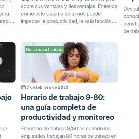
do
sobre sus ventajas y desventajas. Entiende
Descub
tema
cómo este sistema de turnos puede
conoci
ento de
impactar la productividad, la satisfacción
benefic
ida y la
de los empleados y la eficiencia general en
de tra
ajo,
el lugar de trabajo.
efecti
alterna
Horario de trabajo
kTime.
los emp
trabajo
7 de febrero de 2023
bajo
Horario de trabajo 9-80:
una guía completa de
productividad y monitoreo
 que
El horario de trabajo 9/80 es cuando los
e
empleados trabajan 80 horas de trabajo en