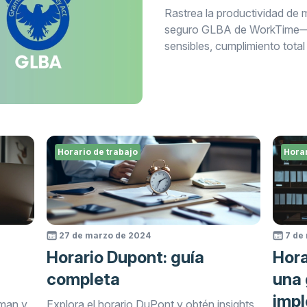
Rastrea la productividad de
seguro GLBA de WorkTime— n
sensibles, cumplimiento total 
Horario de trabajo
Horar
27 de marzo de 2024
7 de
Horario Dupont: guía
Hora
completa
una 
imp
tman y
Explora el horario DuPont y obtén insights