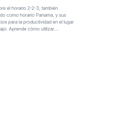
re el horario 2-2-3, también
do como horario Panama, y sus
ios para la productividad en el lugar
bajo. Aprende cómo utilizar
vamente este arreglo de trabajo
tivo para optimizar los horarios de
leados y mejorar el equilibrio
-vida.