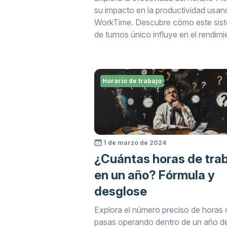
su impacto en la productividad usan
WorkTime. Descubre cómo este sis
de turnos único influye en el rendimi
los empleados, el equilibrio trabajo-v
eficiencia general en el lugar de trab
con insights de monitoreo y análisis
Horario de trabajo
avanzados proporcionados por Wor
1 de marzo de 2024
¿Cuántas horas de tra
en un año? Fórmula y
desglose
Explora el número preciso de horas
pasas operando dentro de un año d