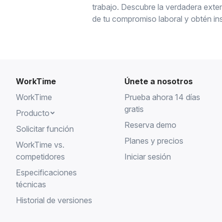
trabajo. Descubre la verdadera exte
de tu compromiso laboral y obtén in
para optimizar tu productividad y equi
trabajo-vida.
WorkTime
Únete a nosotros
WorkTime
Prueba ahora 14 días
gratis
Producto
Reserva demo
Solicitar función
Planes y precios
WorkTime vs.
competidores
Iniciar sesión
Especificaciones
técnicas
Historial de versiones