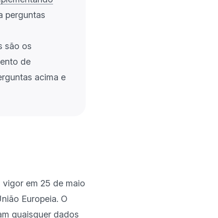
a perguntas
s são os
mento de
erguntas acima e
vigor em 25 de maio 
nião Europeia. O 
am quaisquer dados 