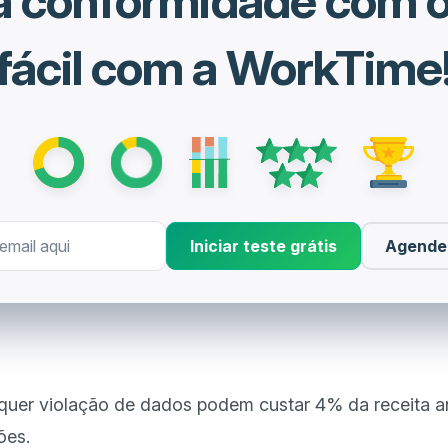
 a conformidade com 
fácil com a WorkTime
Iniciar teste grátis
Agende
quer violação de dados podem custar 4% da receita a
es.
