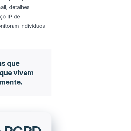
il, detalhes 
o IP de 
itoram indivíduos 
as que
 que vivem
lmente.