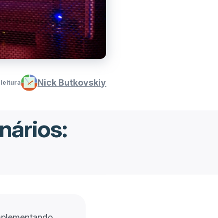
Nick Butkovskiy
 leitura
nários:
mplementando