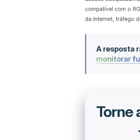
compatível com o RGP
A resposta r
monitorar f
Torne