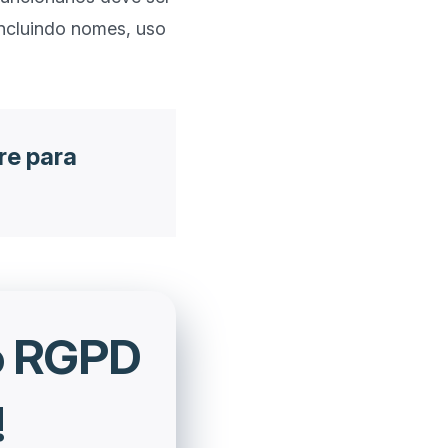
ncluindo nomes, uso 
re para
o RGPD
!