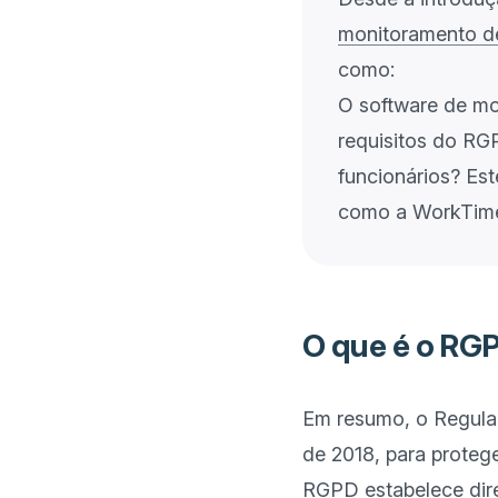
monitoramento de
como:
O software de mo
requisitos do RG
funcionários? Es
O que é o RG
Em resumo, o Regula
de 2018, para proteg
RGPD estabelece dire