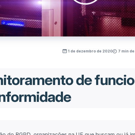
1 de dezembro de 2020
7 min de
toramento de funcio
onformidade
ção do RGPD, organizações na UE que buscam ou já
i