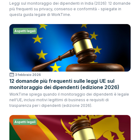
Leggi sul monitoraggio dei dipendenti in India (2026): 12 domande
più frequenti su privacy, consenso e conformità - spiegate in
questa guida legale di WorkTime.
Aspetti legali
3 febbraio 2026
12 domande più frequenti sulle leggi UE sul
monitoraggio dei dipendenti (edizione 2026)
WorkTime spiega quando il monitoraggio dei dipendenti è legale
nell'UE, inclusi motivi legittimi di business e requisiti di
trasparenza per i dipendenti (edizione 2026).
Aspetti legali