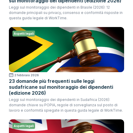
sul monitoraggio dei dipendenti (edizione 2026)
Leggi sul monitoraggio dei dipendenti in Brasile (2026): 12
domande principali su privacy, consenso e conformità risposte in
questa guida legale di WorkTime.
Aspetti legali
2 febbraio 2026
23 domande più frequenti sulle leggi
sudafricane sul monitoraggio dei dipendenti
(edizione 2026)
Leggi sul monitoraggio dei dipendenti in Sudafrica (2026):
domande chiave su POPIA, regole di sorveglianza sul posto di
lavoro e conformità spiegate in questa guida legale di WorkTime.
Aspetti legali