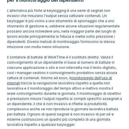
per il monitoraggio dei dipendenti
L'alternativa più forte al keylogging è una serie di segnali non
invasivi che misurano l'output senza catturare contenuti. Un
keylogger è più vicino a uno strumento di spionaggio che a uno
strumento di gestione e, sebbene alcune situazioni regolamentate
possano ancora richiedere uno, nella maggior parte dei luoghi di
lavoro erode principalmente la fiducia e mette sotto pressione i
dipendenti. Diversi metodi di monitoraggio forniscono la stessa
intuizione con molta meno intrusione.
Il contatore di battute di WorkTime è il sostituto diretto. Valuta il
coinvolgimento di un dipendente in base al numero di battute in
ciascuna applicazione o sito e non intercetta mai il testo digitato,
così i manager vedono il coinvolgimento produttivo senza alcuna
cattura di contenuti. Intorno ad esso, il
monitoraggio dell'uso di
internet
traccia la navigazione lavorativa rispetto a quella non
lavorativa e il monitoraggio del tempo attivo e inattivo mostra il
reale coinvolgimento durante la giornata. Il monitoraggio di obiettivi
e prestazioni misura l'output rispetto ai compiti specifici assegnati a
un dipendente, il che è non invasivo e riflette la produttività
complessiva anche se non riproduce la giornata lavorativa battuta
per battuta. Ognuno di questi segnali è non invasivo di per sé e
insieme costruiscono un quadro più completo di una giornata
lavorativa rispetto a qualsiasi keylogger.