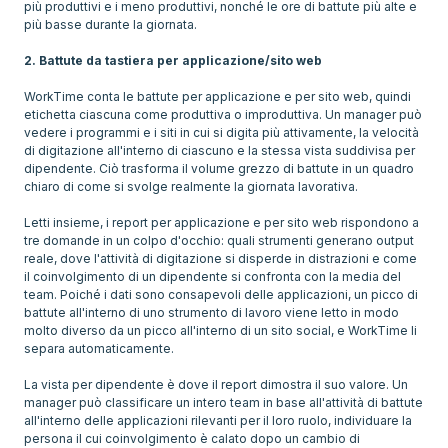
più produttivi e i meno produttivi, nonché le ore di battute più alte e
più basse durante la giornata.
2. Battute da tastiera per applicazione/sito web
WorkTime conta le battute per applicazione e per sito web, quindi
etichetta ciascuna come produttiva o improduttiva. Un manager può
vedere i programmi e i siti in cui si digita più attivamente, la velocità
di digitazione all'interno di ciascuno e la stessa vista suddivisa per
dipendente. Ciò trasforma il volume grezzo di battute in un quadro
chiaro di come si svolge realmente la giornata lavorativa.
Letti insieme, i report per applicazione e per sito web rispondono a
tre domande in un colpo d'occhio: quali strumenti generano output
reale, dove l'attività di digitazione si disperde in distrazioni e come
il coinvolgimento di un dipendente si confronta con la media del
team. Poiché i dati sono consapevoli delle applicazioni, un picco di
battute all'interno di uno strumento di lavoro viene letto in modo
molto diverso da un picco all'interno di un sito social, e WorkTime li
separa automaticamente.
La vista per dipendente è dove il report dimostra il suo valore. Un
manager può classificare un intero team in base all'attività di battute
all'interno delle applicazioni rilevanti per il loro ruolo, individuare la
persona il cui coinvolgimento è calato dopo un cambio di