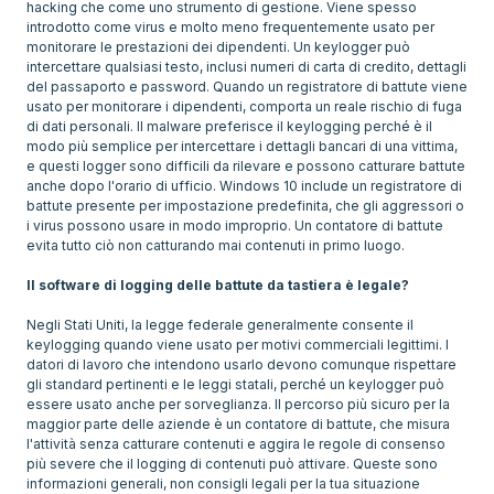
hacking che come uno strumento di gestione. Viene spesso
introdotto come virus e molto meno frequentemente usato per
monitorare le prestazioni dei dipendenti. Un keylogger può
intercettare qualsiasi testo, inclusi numeri di carta di credito, dettagli
del passaporto e password. Quando un registratore di battute viene
usato per monitorare i dipendenti, comporta un reale rischio di fuga
di dati personali. Il malware preferisce il keylogging perché è il
modo più semplice per intercettare i dettagli bancari di una vittima,
e questi logger sono difficili da rilevare e possono catturare battute
anche dopo l'orario di ufficio. Windows 10 include un registratore di
battute presente per impostazione predefinita, che gli aggressori o
i virus possono usare in modo improprio. Un contatore di battute
evita tutto ciò non catturando mai contenuti in primo luogo.
Il software di logging delle battute da tastiera è legale?
Negli Stati Uniti, la legge federale generalmente consente il
keylogging quando viene usato per motivi commerciali legittimi. I
datori di lavoro che intendono usarlo devono comunque rispettare
gli standard pertinenti e le leggi statali, perché un keylogger può
essere usato anche per sorveglianza. Il percorso più sicuro per la
maggior parte delle aziende è un contatore di battute, che misura
l'attività senza catturare contenuti e aggira le regole di consenso
più severe che il logging di contenuti può attivare. Queste sono
informazioni generali, non consigli legali per la tua situazione