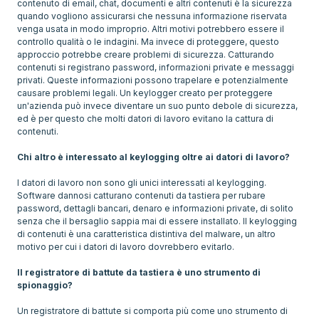
contenuto di email, chat, documenti e altri contenuti è la sicurezza
quando vogliono assicurarsi che nessuna informazione riservata
venga usata in modo improprio. Altri motivi potrebbero essere il
controllo qualità o le indagini. Ma invece di proteggere, questo
approccio potrebbe creare problemi di sicurezza. Catturando
contenuti si registrano password, informazioni private e messaggi
privati. Queste informazioni possono trapelare e potenzialmente
causare problemi legali. Un keylogger creato per proteggere
un'azienda può invece diventare un suo punto debole di sicurezza,
ed è per questo che molti datori di lavoro evitano la cattura di
contenuti.
Chi altro è interessato al keylogging oltre ai datori di lavoro?
I datori di lavoro non sono gli unici interessati al keylogging.
Software dannosi catturano contenuti da tastiera per rubare
password, dettagli bancari, denaro e informazioni private, di solito
senza che il bersaglio sappia mai di essere installato. Il keylogging
di contenuti è una caratteristica distintiva del malware, un altro
motivo per cui i datori di lavoro dovrebbero evitarlo.
Il registratore di battute da tastiera è uno strumento di
spionaggio?
Un registratore di battute si comporta più come uno strumento di