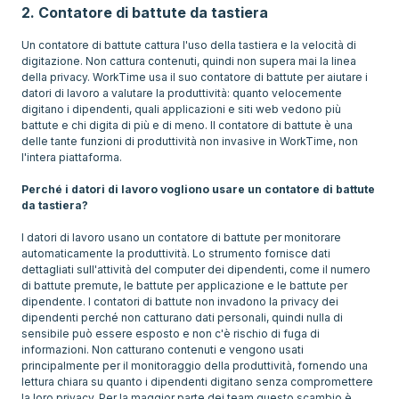
2. Contatore di battute da tastiera
Un contatore di battute cattura l'uso della tastiera e la velocità di
digitazione. Non cattura contenuti, quindi non supera mai la linea
della privacy. WorkTime usa il suo contatore di battute per aiutare i
datori di lavoro a valutare la produttività: quanto velocemente
digitano i dipendenti, quali applicazioni e siti web vedono più
battute e chi digita di più e di meno. Il contatore di battute è una
delle tante funzioni di produttività non invasive in WorkTime, non
l'intera piattaforma.
Perché i datori di lavoro vogliono usare un contatore di battute
da tastiera?
I datori di lavoro usano un contatore di battute per monitorare
automaticamente la produttività. Lo strumento fornisce dati
dettagliati sull'attività del computer dei dipendenti, come il numero
di battute premute, le battute per applicazione e le battute per
dipendente. I contatori di battute non invadono la privacy dei
dipendenti perché non catturano dati personali, quindi nulla di
sensibile può essere esposto e non c'è rischio di fuga di
informazioni. Non catturano contenuti e vengono usati
principalmente per il monitoraggio della produttività, fornendo una
lettura chiara su quanto i dipendenti digitano senza compromettere
la loro privacy. Per la maggior parte dei team questo scambio è