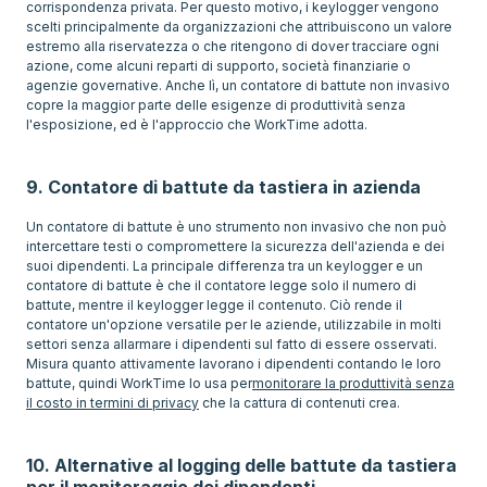
corrispondenza privata. Per questo motivo, i keylogger vengono
scelti principalmente da organizzazioni che attribuiscono un valore
estremo alla riservatezza o che ritengono di dover tracciare ogni
azione, come alcuni reparti di supporto, società finanziarie o
agenzie governative. Anche lì, un contatore di battute non invasivo
copre la maggior parte delle esigenze di produttività senza
l'esposizione, ed è l'approccio che WorkTime adotta.
9. Contatore di battute da tastiera in azienda
Un contatore di battute è uno strumento non invasivo che non può
intercettare testi o compromettere la sicurezza dell'azienda e dei
suoi dipendenti. La principale differenza tra un keylogger e un
contatore di battute è che il contatore legge solo il numero di
battute, mentre il keylogger legge il contenuto. Ciò rende il
contatore un'opzione versatile per le aziende, utilizzabile in molti
settori senza allarmare i dipendenti sul fatto di essere osservati.
Misura quanto attivamente lavorano i dipendenti contando le loro
battute, quindi WorkTime lo usa per
monitorare la produttività senza
il costo in termini di privacy
che la cattura di contenuti crea.
10. Alternative al logging delle battute da tastiera