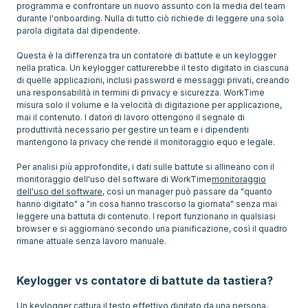
programma e confrontare un nuovo assunto con la media del team
durante l'onboarding. Nulla di tutto ciò richiede di leggere una sola
parola digitata dal dipendente.
Questa è la differenza tra un contatore di battute e un keylogger
nella pratica. Un keylogger catturerebbe il testo digitato in ciascuna
di quelle applicazioni, inclusi password e messaggi privati, creando
una responsabilità in termini di privacy e sicurezza. WorkTime
misura solo il volume e la velocità di digitazione per applicazione,
mai il contenuto. I datori di lavoro ottengono il segnale di
produttività necessario per gestire un team e i dipendenti
mantengono la privacy che rende il monitoraggio equo e legale.
Per analisi più approfondite, i dati sulle battute si allineano con il
monitoraggio dell'uso del software di WorkTime
monitoraggio
dell'uso del software
, così un manager può passare da "quanto
hanno digitato" a "in cosa hanno trascorso la giornata" senza mai
leggere una battuta di contenuto. I report funzionano in qualsiasi
browser e si aggiornano secondo una pianificazione, così il quadro
rimane attuale senza lavoro manuale.
Keylogger vs contatore di battute da tastiera?
Un keylogger cattura il testo effettivo digitato da una persona,