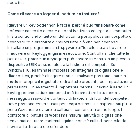
specifica.
Come rilevare un logger di battute da tastiera?
Rilevare un keylogger non è facile, perché può funzionare come
software nascosto o come dispositivo fisico collegato al computer.
Inizia controllando l'autorun del sistema per applicazioni sospette o
sconosciute e disabilita o rimuovi tutto ciò che non riconosci.
Installare un programma anti-spyware affidabile aiuta a trovare e
rimuovere un keylogger già in esecuzione. Controlla anche tutte le
porte USB, poiché un keylogger può essere integrato in un piccolo
dispositivo USB posizionato tra la tastiera e il computer. Su
Windows 10, esamina le impostazioni integrate di digitazione e
diagnostica, perché gli aggressori o il malware possono usare in
modo improprio il registratore di battute presente per impostazione
predefinita. Il rilevamento è importante perché il rischio è serio: un
keylogger che cattura contenuti può trasmettere le tue email,
messaggi, password e contenuti di lavoro al di fuori del computer,
dove possono essere usati per scopi dannosi. La risposta più pulita
per un'azienda è evitare la cattura di contenuti in primo luogo. Il
contatore di battute di WorkTime misura l'attività di digitazione
senza mai catturare contenuti, quindi non c'è nulla di sensibile da
rilevare, far trapelare o difendere.