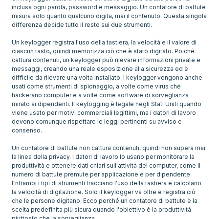
inclusa ogni parola, password e messaggio. Un contatore di battute
misura solo quanto qualcuno digita, mai il contenuto. Questa singola
differenza decide tutto il resto sui due strumenti.
Un keylogger registra l'uso della tastiera, la velocità e il valore di
ciascun tasto, quindi memorizza ciò che è stato digitato. Poiché
cattura contenuti, un keylogger può rilevare informazioni private e
messaggi, creando una reale esposizione alla sicurezza ed è
difficile da rilevare una volta installato. I keylogger vengono anche
usati come strumenti di spionaggio, a volte come virus che
hackerano computer e a volte come software di sorveglianza
mirato ai dipendenti. Il keylogging è legale negli Stati Uniti quando
viene usato per motivi commerciali legittimi, ma i datori di lavoro
devono comunque rispettare le leggi pertinenti su avviso e
consenso.
Un contatore di battute non cattura contenuti, quindi non supera mai
la linea della privacy. I datori di lavoro lo usano per monitorare la
produttività e ottenere dati chiari sull'attività del computer, come il
numero di battute premute per applicazione e per dipendente.
Entrambi i tipi di strumenti tracciano l'uso della tastiera e calcolano
la velocità di digitazione. Solo il keylogger va oltre e registra ciò
che le persone digitano. Ecco perché un contatore di battute è la
scelta predefinita più sicura quando l'obiettivo è la produttività
piuttosto che la sorveglianza.