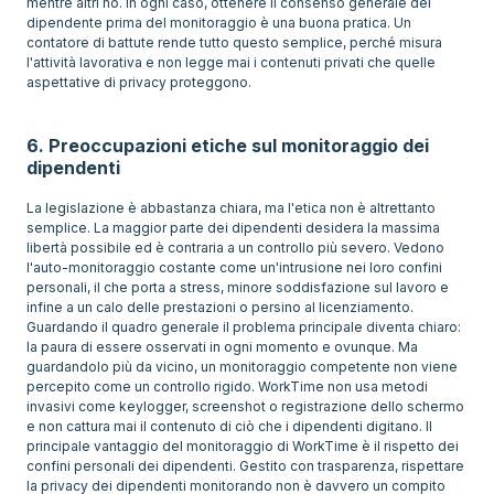
mentre altri no. In ogni caso, ottenere il consenso generale del
dipendente prima del monitoraggio è una buona pratica. Un
contatore di battute rende tutto questo semplice, perché misura
l'attività lavorativa e non legge mai i contenuti privati che quelle
aspettative di privacy proteggono.
6. Preoccupazioni etiche sul monitoraggio dei
dipendenti
La legislazione è abbastanza chiara, ma l'etica non è altrettanto
semplice. La maggior parte dei dipendenti desidera la massima
libertà possibile ed è contraria a un controllo più severo. Vedono
l'auto-monitoraggio costante come un'intrusione nei loro confini
personali, il che porta a stress, minore soddisfazione sul lavoro e
infine a un calo delle prestazioni o persino al licenziamento.
Guardando il quadro generale il problema principale diventa chiaro:
la paura di essere osservati in ogni momento e ovunque. Ma
guardandolo più da vicino, un monitoraggio competente non viene
percepito come un controllo rigido. WorkTime non usa metodi
invasivi come keylogger, screenshot o registrazione dello schermo
e non cattura mai il contenuto di ciò che i dipendenti digitano. Il
principale vantaggio del monitoraggio di WorkTime è il rispetto dei
confini personali dei dipendenti. Gestito con trasparenza, rispettare
la privacy dei dipendenti monitorando non è davvero un compito