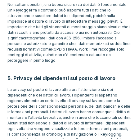
Nei settori sensibili, una buona sicurezza dei dati è fondamentale.
Un keylogger fa il contrario: può esporre tutti i dati che lo
attraversano e suscitare dubbi tra i dipendenti, poiché nulla
impedisce al datore di lavoro di intercettare messaggi privati. È
importante che tutti gli strumenti di monitoraggio siano sicuri e che i
dati raccolti siano protetti da accessi o usi non autorizzati. Ciò
significa
crittografare i dati con AES-256
, limitare l'accesso al
personale autorizzato e garantire che i dati memorizzati soddisfino i
requisiti normativi come
RGPD
o HIPAA. WorkTime raccoglie solo
conteggi di attività, quindi non c'è contenuto catturato da
proteggere in primo luogo.
5. Privacy dei dipendenti sul posto di lavoro
La privacy sul posto di lavoro attira ora l'attenzione sia dei
dipendenti che dei datori di lavoro. I dipendenti si aspettano
ragionevolmente un certo livello di privacy sul lavoro, come la
protezione della corrispondenza personale, dei dati bancari e delle
informazioni personali. I datori di lavoro hanno comunque il diritto di
monitorare l'attività lavorativa, anche in aree che toccano tali confini.
Alcuni stati richiedono ai datori di lavoro di informare i dipendenti
ogni volta che vengono visualizzate le loro informazioni personali,
la corrispondenza, la cronologia di navigazione o il keylogging,