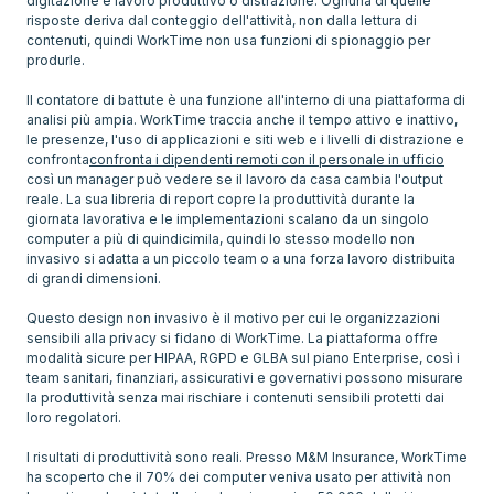
digitazione è lavoro produttivo o distrazione. Ognuna di quelle
risposte deriva dal conteggio dell'attività, non dalla lettura di
contenuti, quindi WorkTime non usa funzioni di spionaggio per
produrle.
Il contatore di battute è una funzione all'interno di una piattaforma di
analisi più ampia. WorkTime traccia anche il tempo attivo e inattivo,
le presenze, l'uso di applicazioni e siti web e i livelli di distrazione e
confronta
confronta i dipendenti remoti con il personale in ufficio
così un manager può vedere se il lavoro da casa cambia l'output
reale. La sua libreria di report copre la produttività durante la
giornata lavorativa e le implementazioni scalano da un singolo
computer a più di quindicimila, quindi lo stesso modello non
invasivo si adatta a un piccolo team o a una forza lavoro distribuita
di grandi dimensioni.
Questo design non invasivo è il motivo per cui le organizzazioni
sensibili alla privacy si fidano di WorkTime. La piattaforma offre
modalità sicure per HIPAA, RGPD e GLBA sul piano Enterprise, così i
team sanitari, finanziari, assicurativi e governativi possono misurare
la produttività senza mai rischiare i contenuti sensibili protetti dai
loro regolatori.
I risultati di produttività sono reali. Presso M&M Insurance, WorkTime
ha scoperto che il 70% dei computer veniva usato per attività non