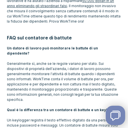
lavorative e ha aiutato l'azienda a risparmiare
50.000 dollari in un
anno eliminando gli straordinari falsi
. Il monitoraggio non invasivo
che misura il coinvolgimento senza catturare contenuti è il modo in
cui WorkTime ottiene questo tipo di rendimento mantenendo intatta
la fiducia dei dipendenti. Prova WorkTime ora!
FAQ sul contatore di battute
Un datore di lavoro può monitorare le battute di un
dipendente?
Generalmente sì, anche se le regole variano per stato. Sui
dispositivi di proprietà dell'azienda, i datori di lavoro possono
generalmente monitorare l'attività di battute quando i dipendenti
sono informati. WorkTime conta il volume di battute per ora, per
applicazione e per dipendente e non cattura mai il testo digitato,
mantenendo il monitoraggio proporzionato e trasparente. Queste
sono informazioni generali, non consigli legali per la tua situazione
specifica.
Qual è la differenza tra un contatore di battute e un keylogger?
Un keylogger registra il testo effettivo digitato da una persona,
incluse password e messaggi. Un contatore di battute misura solo