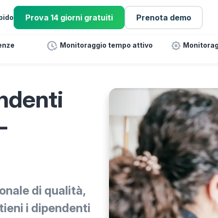
Prova 14 giorni gratuiti
Prenota demo
pido
enze
Monitoraggio tempo attivo
Monitorag
ndenti
-
nale di qualità,
ieni i dipendenti