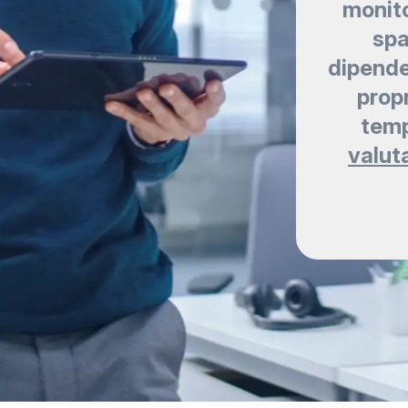
monito
spa
dipende
propr
temp
valut