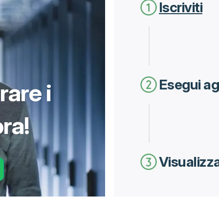
Iscriviti
Esegui ag
rare i
ra!
Visualizz