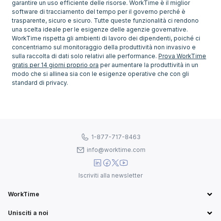
garantire un uso efficiente delle risorse. WorkTime è il miglior
software di tracciamento del tempo per il governo perché è
trasparente, sicuro e sicuro. Tutte queste funzionalità ci rendono
una scelta ideale per le esigenze delle agenzie governative.
WorkTime rispetta gli ambienti di lavoro dei dipendenti, poiché ci
concentriamo sul monitoraggio della produttività non invasivo e
sulla raccolta di dati solo relativi alle performance.
Prova WorkTime
gratis per 14 giorni proprio ora
per aumentare la produttività in un
modo che si allinea sia con le esigenze operative che con gli
1-877-717-8463
info@worktime.com
Iscriviti alla newsletter
WorkTime
Unisciti a noi