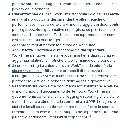
prestazioni. Il monitoraggio di WorkTime rispetta i confini della
privacy dei dipendenti.
Minimizzazione dei dati. WorkTime raccoglie solo dati essenziali
relativi alla produttività dei dipendenti e altre metriche di
performance. Il nostro software di monitoraggio dei dipendenti
per organizzazioni governative non registra colpi di tastiera o
contenuti di screenshot. Tutti i dati sono rappresentati in numeri
e statistiche. Qui puoi leggere di più su
cosa viene registrato/non registrato
da WorkTime.
Accuratezza. Il software di monitoraggio dei dipendenti
WorkTime per governi statali e locali mantiene dati accurati e
aggiornati relativi alle metriche di performance dei dipendenti.
Sicurezza, integrità e riservatezza. WorkTime dà priorità alla
sicurezza dei dati
. Utilizziamo protocolli di sicurezza forti
(crittografia AES-256) e offriamo installazione on-premise per
proteggere i dati dei dipendenti delle agenzie governative.
Responsabilità. WorkTime documenta accuratamente le misure
di monitoraggio. Il tracciamento del tempo di WorkTime per il
governo fornisce funzionalità di logging e reporting che aiutano i
datori di lavoro a dimostrare la conformità a GDPR. Le agenzie
statali e locali possono documentare e giustificare lo scopo,
l'ambito e le pratiche del monitoraggio dei dipendenti, rendendo
più facile soddisfare i requisiti di responsabilità.