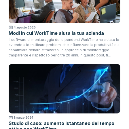
4 agosto 2020
Modi in cui WorkTime aiuta la tua azienda
Il software di monitoraggio dei dipendenti WorkTime ha aiutato le
aziende a identificare problemi che influenzano la produttività e a
risparmiare denaro attraverso un approccio di monitoraggio
trasparente e rispettoso per oltre 20 anni. In questo post, ti
mostreremo come investire in WorkTime aiuta la tua azienda a
ottenere preziose informazioni sul lavoro dei dipendenti e molto
altro.
1 marzo 2024
Studio di caso: aumento istantaneo del tempo