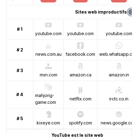
Sites web improductifs
# 1
youtube.com
youtube.com
youtube.com
# 2
news.com.au
facebook.com
web.whatsapp.co
# 3
msn.com
amazon.ca
amazon.in
# 4
mahjong-
netflix.com
irctc.co.in
game.com
# 5
kixeye.com
spotify.com
news.google.com
YouTube est le site web