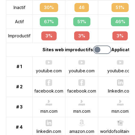
Inactif
30%
46
51%
Actif
67%
51%
46%
Improductif
3%
3%
3%
Sites web improductifs
Applicatio
# 1
youtube.com
youtube.com
youtube.com
# 2
facebook.com
facebook.com
linkedin.com
# 3
msn.com
msn.com
msn.com
# 4
linkedin.com
amazon.com
worldofsolitaire.