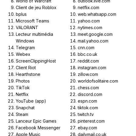
World of Warcraft
outlook.live.com
Client de jeu Roblox
netflix.com
bplus
web.whatsapp.com
Microsoft Teams
yahoo.com
VALORANT
nytimes.com
Lecteur multimédia
meet.google.com
Windows
mail.yahoo.com
Telegram
cnn.com
Webex
bbc.co.uk
ScreenClippingHost
reddit.com
Client Riot
instagram.com
Hearthstone
zillow.com
Photos
worldofsolitaire.com
TikTok
chess.com
Netflix
discord.com
YouTube (app)
espn.com
Snapchat
tiktok.com
Steam
twitch.tv
Lanceur Epic Games
pinterest.com
Facebook Messenger
ebay.com
Apple Music
dailymail.co.uk