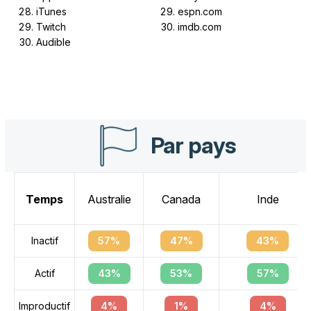
iTunes
espn.com
Twitch
imdb.com
Audible
Par pays
Temps
Australie
Canada
Inde
Inactif
57%
47%
43%
Actif
43%
53%
57%
Improductif
4%
1%
4%