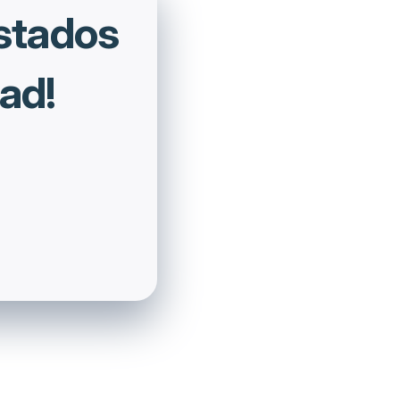
estados
ad!