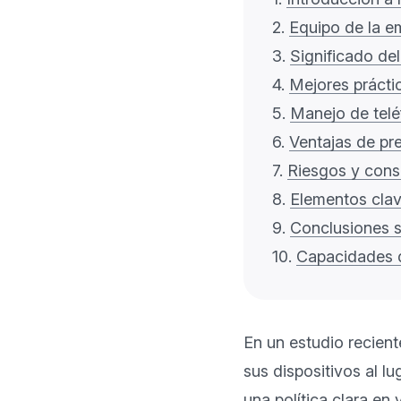
2.
Equipo de la e
3.
Significado de
4.
Mejores prácti
5.
Manejo de telé
6.
Ventajas de pre
7.
Riesgos y cons
8.
Elementos clav
9.
Conclusiones s
10.
Capacidades 
En un estudio recien
sus dispositivos al l
una política clara en 