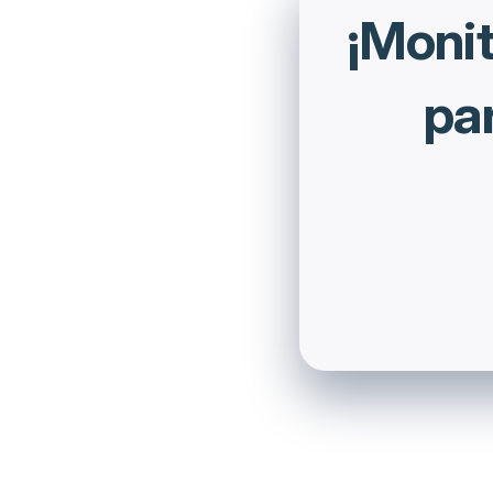
¡Monit
pa