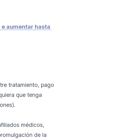
n e aumentar hasta 
re tratamiento, pago 
quiera que tenga 
nes).

filiados médicos, 
romulgación de la 