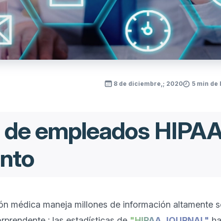
8 de diciembre,; 2020
5 min de 
 de empleados HIPAA:
nto
ión médica maneja millones de información altamente se
rprendente,; las estadísticas de 
"HIPAA JOURNAL"
 h