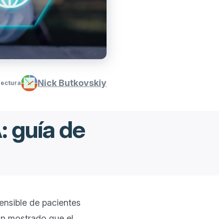
Nick Butkovskiy
lectura
 guía de
nsible de pacientes 
an mostrado que el 