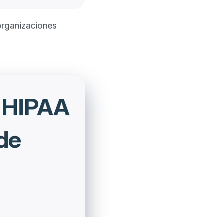
organizaciones
n HIPAA
 de