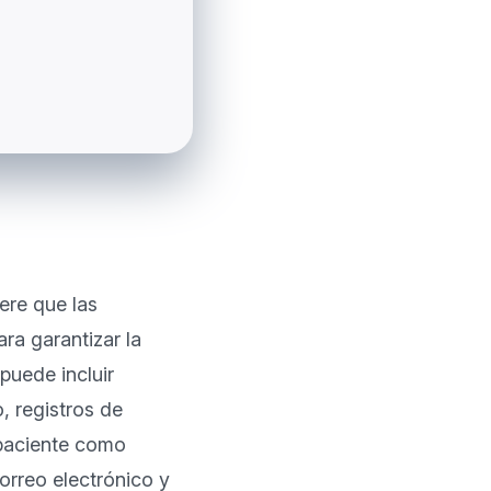
re que las 
a garantizar la 
uede incluir 
 registros de 
paciente como 
rreo electrónico y 