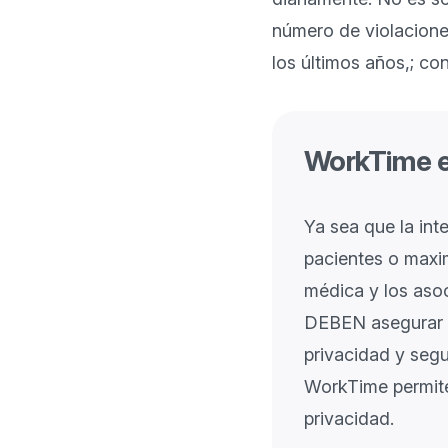
número de violacione
los últimos años,; co
WorkTime e
Ya sea que la int
pacientes o maxi
médica y los aso
DEBEN asegurar q
privacidad y seg
WorkTime permiten