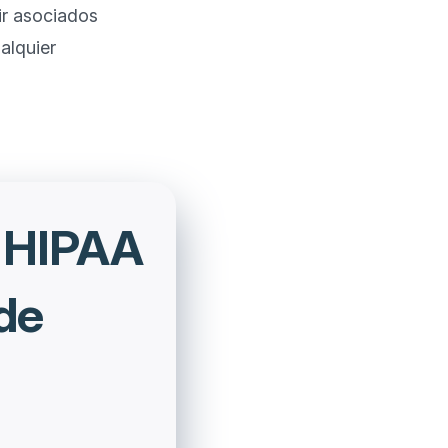
r asociados 
lquier 
n HIPAA
 de