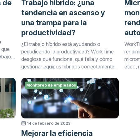
s de
Trabajo híbrido: ¿una
Mic
tendencia en ascenso y
moni
una trampa para la
rend
productividad?
aut
n
¿El trabajo híbrido está ayudando o
WorkTi
o que
perjudicando la productividad? WorkTime
rendim
rabajo
desglosa qué funciona, qué falla y cómo
microm
gestionar equipos híbridos correctamente.
ético,
Monitoreo de empleados
14 de febrero de 2023
Mejorar la eficiencia