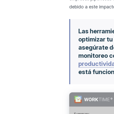
Las herrami
optimizar tu
asegúrate d
monitoreo 
productivid
está funcio