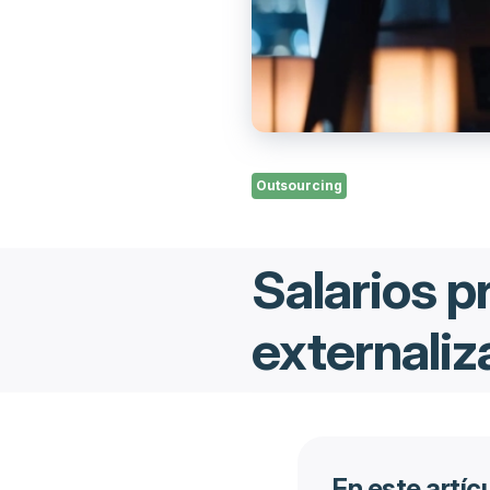
Outsourcing
Salarios p
externali
En este artíc