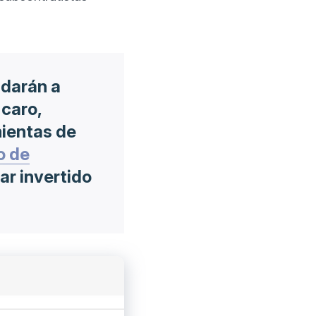
udarán a
 caro,
ientas de
o de
ar invertido