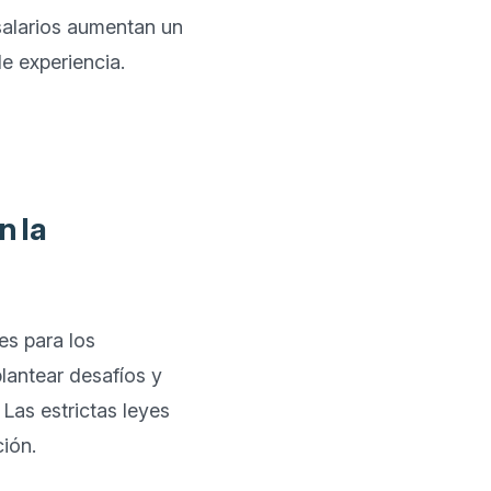
alarios aumentan un 
 experiencia. 

n la
s para los 
antear desafíos y 
as estrictas leyes 