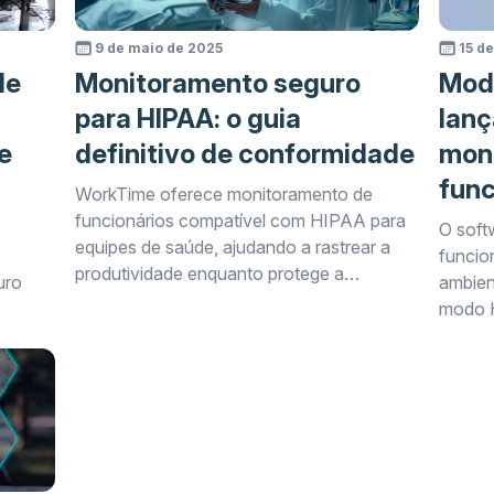
9 de maio de 2025
15 de
de
Monitoramento seguro
Mod
para HIPAA: o guia
lanç
e
definitivo de conformidade
mon
fun
WorkTime oferece monitoramento de
funcionários compatível com HIPAA para
O soft
equipes de saúde, ajudando a rastrear a
funcio
produtividade enquanto protege a
uro
ambien
privacidade dos pacientes.
modo H
o,
é isen
mento
icas e