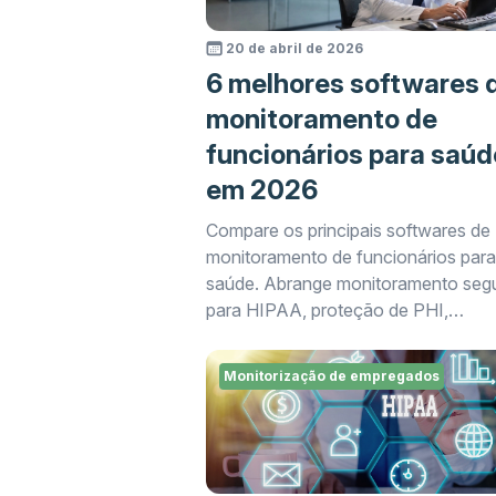
20 de abril de 2026
6 melhores softwares 
monitoramento de
funcionários para saúd
em 2026
Compare os principais softwares de
monitoramento de funcionários para
saúde. Abrange monitoramento seg
para HIPAA, proteção de PHI,
rastreamento de tempo automatizad
agendamento de turnos e monitora
Monitorização de empregados
de produtividade para hospitais, clín
grupos médicos.