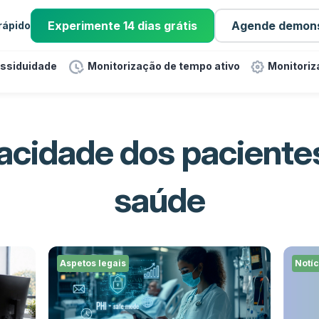
Experimente 14 dias grátis
Agende demon
 rápido
assiduidade
Monitorização de tempo ativo
Monitoriz
acidade dos paciente
saúde
Aspetos legais
Notíc