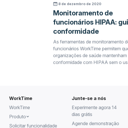
8 de dezembro de 2020
Monitoramento de
funcionários HIPAA: gu
conformidade
As ferramentas de monitoramento d
funcionários WorkTime permitem qu
organizações de saúde mantenham
conformidade com HIPAA sem o us
recursos de monitoramento de
funcionários invasivos que violem a
privacidade dos pacientes.
WorkTime
Junte-se a nós
WorkTime
Experimente agora 14
dias grátis
Produto
Agende demonstração
Solicitar funcionalidade