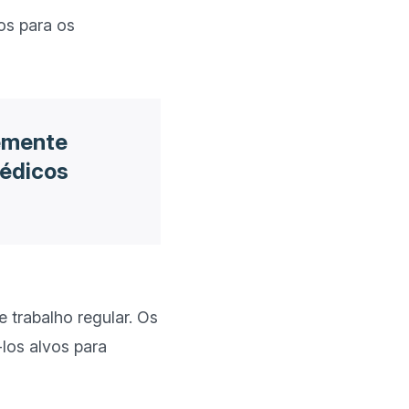
s para os 
temente
médicos
 trabalho regular. Os 
os alvos para 