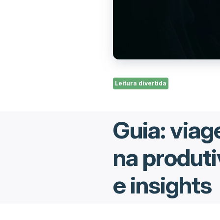
Leitura divertida
Guia: viag
na produti
e insights