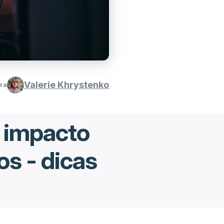
Valerie Khrystenko
ura
u impacto
os - dicas