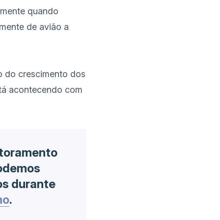
 mente quando 
mente de avião a 
o do crescimento dos 
stá acontecendo com 
itoramento
Podemos
os durante
mo
.