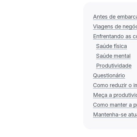
Antes de embarc
Viagens de negóc
Enfrentando as c
Saúde física
Saúde mental
Produtividade
Questionário
Como reduzir o im
Meça a produtiv
Como manter a p
Mantenha-se atua