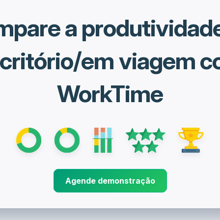
pare a produtividad
critório/em viagem 
WorkTime
Agende demonstração