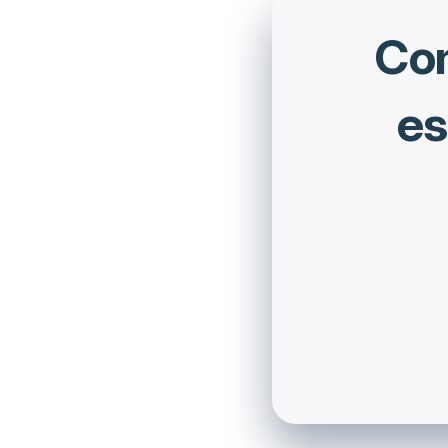
Com
es