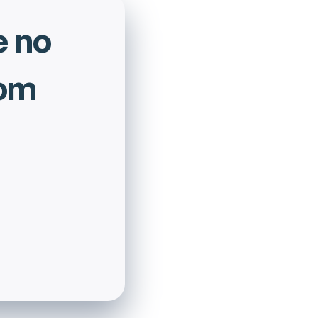
e no
com