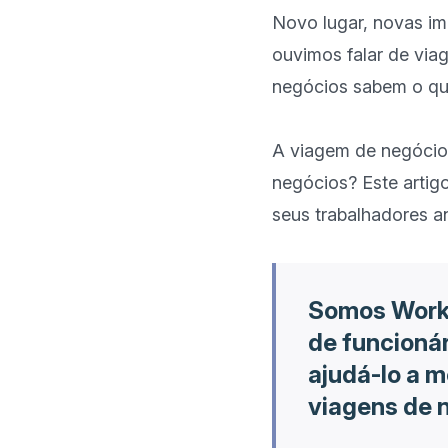
Novo lugar, novas im
ouvimos falar de via
negócios sabem o quã
A viagem de negócios
negócios? Este artig
Somos WorkT
de funcioná
ajudá-lo a m
viagens de n