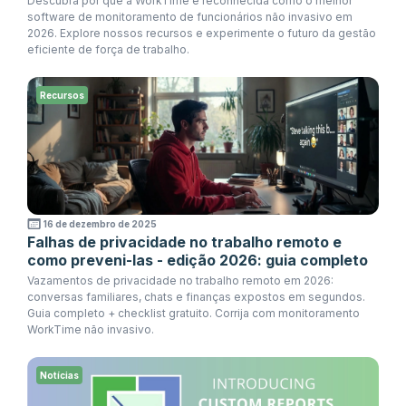
Descubra por que a WorkTime é reconhecida como o melhor
software de monitoramento de funcionários não invasivo em
2026. Explore nossos recursos e experimente o futuro da gestão
eficiente de força de trabalho.
Recursos
16 de dezembro de 2025
Falhas de privacidade no trabalho remoto e
como preveni-las - edição 2026: guia completo
Vazamentos de privacidade no trabalho remoto em 2026:
conversas familiares, chats e finanças expostos em segundos.
Guia completo + checklist gratuito. Corrija com monitoramento
WorkTime não invasivo.
Notícias