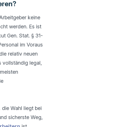
eren?
rbeitgeber keine 
cht werden. Es ist 
t Gen. Stat. § 31-
ersonal im Voraus 
e relativ neuen 
ollständig legal, 
meisten 
Datenschutzgesetze Arbeitgebern Diskretion darüber, in welchem Umfang sie 
, die Wahl liegt bei 
und sicherste Weg, 
rbeitern
 ist 