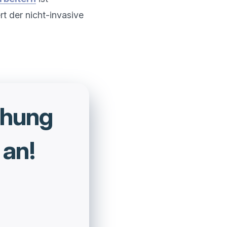
t der nicht-invasive 
chung
 an!