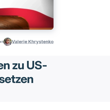
Valerie Khrystenko
eit
en zu US-
setzen