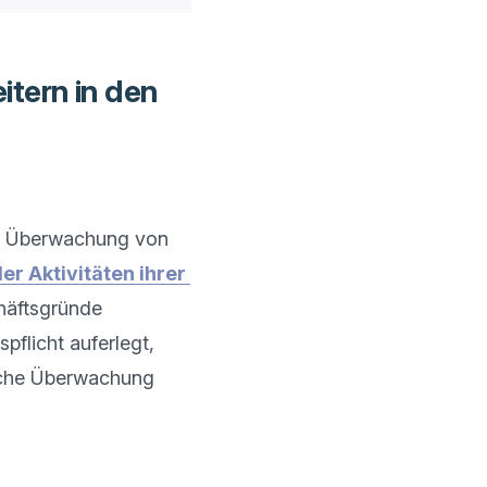
tern in den
ur Überwachung von 
 Aktivitäten ihrer 
häftsgründe 
flicht auferlegt, 
sche Überwachung 