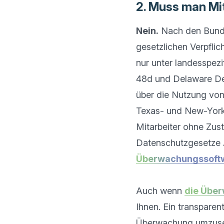
2. Muss man Mi
Nein.
 Nach den Bund
gesetzlichen Verpflic
nur unter landesspez
48d und Delaware Del
über die Nutzung von 
Texas- und New-York-
Mitarbeiter ohne Zus
Überwachungssoft
Auch wenn 
die Über
Ihnen. Ein transparent
Überwachung umzuse