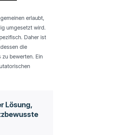
llgemeinen erlaubt, 
g umgesetzt wird. 
ifisch. Daher ist 
tdessen die 
zu bewerten. Ein 
utatorischen 
er Lösung,
utzbewusste