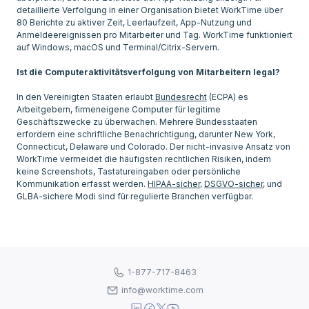
detaillierte Verfolgung in einer Organisation bietet WorkTime über
80 Berichte zu aktiver Zeit, Leerlaufzeit, App-Nutzung und
Anmeldeereignissen pro Mitarbeiter und Tag. WorkTime funktioniert
auf Windows, macOS und Terminal/Citrix-Servern.
Ist die Computeraktivitätsverfolgung von Mitarbeitern legal?
In den Vereinigten Staaten erlaubt
Bundesrecht
(ECPA) es
Arbeitgebern, firmeneigene Computer für legitime
Geschäftszwecke zu überwachen. Mehrere Bundesstaaten
erfordern eine schriftliche Benachrichtigung, darunter New York,
Connecticut, Delaware und Colorado. Der nicht-invasive Ansatz von
WorkTime vermeidet die häufigsten rechtlichen Risiken, indem
keine Screenshots, Tastatureingaben oder persönliche
Kommunikation erfasst werden.
HIPAA-sicher
,
DSGVO-sicher
, und
1-877-717-8463
info@worktime.com