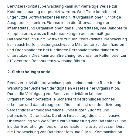
Benutzeraktivitätsüberwachung kann auf vielfältige Weise zur
Kosteneinsparung eingesetzt werden. WorkTime identifiziert
ungenutzte Softwarelizenzen und hilft Organisationen, unnötige
Ausgaben zu senken. Ebenso kann die Überwachung der
Internetnutzung Organisationen dabei unterstützen, ihre Bandbreite
zu optimieren, was zu Kostensenkungen bei übermäßigem
Datenverbrauch führt. Software zur Benutzeraktivitätsüberwachung
kann auch helfen, leistungsschwache Mitarbeiter zu identifizieren
und Organisationen bei fundierten Personalentscheidungen zu
unterstützen. Dies kann zur Streichung redundanter Rollen oder zur
effizienteren Ressourcenzuweisung führen.
2. Sicherheitsgarantie.
Benutzeraktivitätsüberwachung spielt eine zentrale Rolle bei der
Wahrung der Sicherheit der digitalen Assets einer Organisation.
Durch die Verfolgung von Benutzeraktivitäten können
Organisationen potenzielle Sicherheitsbedrohungen schnell
erkennen und darauf reagieren. Dies umfasst die Identifizierung
verdächtiger Anmeldeversuche, unbefugten Zugriffs und
potenzieller Datenlecks. Darüber hinaus trägt die nicht-invasive
Überwachung von WorkTime zur Verhinderung von Datenlecks und
Insider-Bedrohungen bei, ohne sensible Inhalte zu erfassen. Durch
die Überwachung von Dateitransfers und E-Mail-Kommunikation