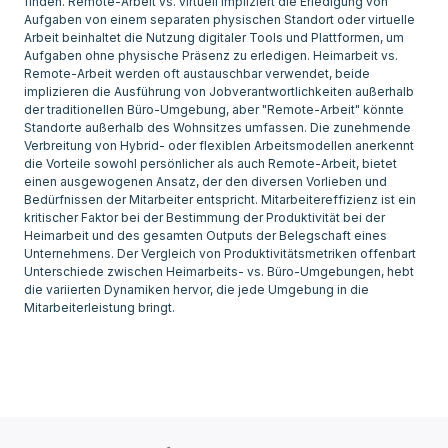
finden. Remote-Arbeit vs. virtuell impliziert die Erledigung von
Aufgaben von einem separaten physischen Standort oder virtuelle
Arbeit beinhaltet die Nutzung digitaler Tools und Plattformen, um
Aufgaben ohne physische Präsenz zu erledigen. Heimarbeit vs.
Remote-Arbeit werden oft austauschbar verwendet, beide
implizieren die Ausführung von Jobverantwortlichkeiten außerhalb
der traditionellen Büro-Umgebung, aber "Remote-Arbeit" könnte
Standorte außerhalb des Wohnsitzes umfassen. Die zunehmende
Verbreitung von Hybrid- oder flexiblen Arbeitsmodellen anerkennt
die Vorteile sowohl persönlicher als auch Remote-Arbeit, bietet
einen ausgewogenen Ansatz, der den diversen Vorlieben und
Bedürfnissen der Mitarbeiter entspricht. Mitarbeitereffizienz ist ein
kritischer Faktor bei der Bestimmung der Produktivität bei der
Heimarbeit und des gesamten Outputs der Belegschaft eines
Unternehmens. Der Vergleich von Produktivitätsmetriken offenbart
Unterschiede zwischen Heimarbeits- vs. Büro-Umgebungen, hebt
die variierten Dynamiken hervor, die jede Umgebung in die
Mitarbeiterleistung bringt.