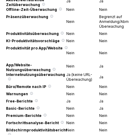
Ja
Ja
Zeitüberwachung
Offline-Zeit-Überwachung
Nein
Nein
Präsenzüberwachung
Begrenzt auf
Nein
Anmeldung/Abmeld
Überwachung
Produktivitätsüberwachung
Nein
Nein
KI-Produktivitätsvorschläge
Nein
Nein
Produktivität pro App/Website
Nein
Nein
App/Website-
Nein
Ja
Nutzungsüberwachung
Internetnutzungsüberwachung
Ja (keine URL-
Ja
Überwachung)
Büro/Remote nach IP
Nein
Nein
Warnungen
Nein
Nein
Free-Berichte
Ja
Ja
Basic-Berichte
Nein
Ja
Premium-Berichte
Nein
Nein
Fortschrittsanalyse-Bericht
Nein
Nein
Bildschirmproduktivitätsbericht
Nein
Nein