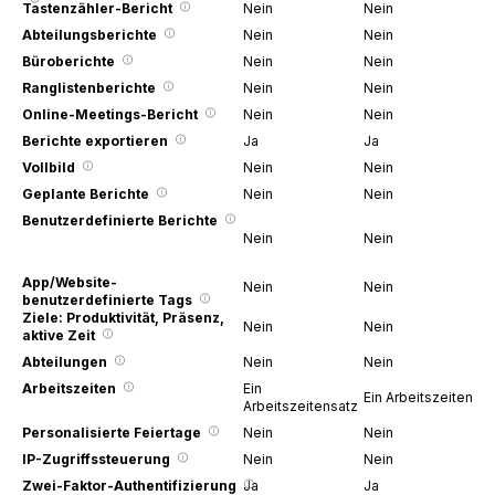
Tastenzähler-Bericht
Nein
Nein
Abteilungsberichte
Nein
Nein
Büroberichte
Nein
Nein
Ranglistenberichte
Nein
Nein
Online-Meetings-Bericht
Nein
Nein
Berichte exportieren
Ja
Ja
Vollbild
Nein
Nein
Geplante Berichte
Nein
Nein
Benutzerdefinierte Berichte
Nein
Nein
App/Website-
Nein
Nein
benutzerdefinierte Tags
Ziele: Produktivität, Präsenz,
Nein
Nein
aktive Zeit
Abteilungen
Nein
Nein
Arbeitszeiten
Ein
Ein Arbeitszeitensat
Arbeitszeitensatz
Personalisierte Feiertage
Nein
Nein
IP-Zugriffssteuerung
Nein
Nein
Zwei-Faktor-Authentifizierung
Ja
Ja