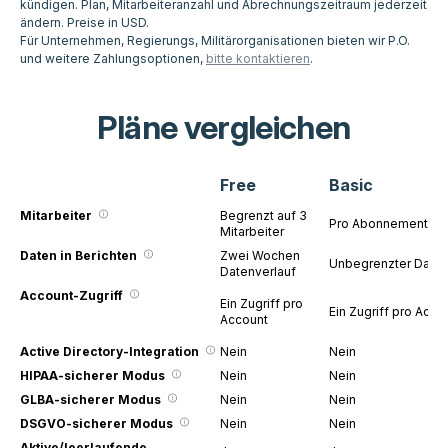
kündigen. Plan, Mitarbeiteranzahl und Abrechnungszeitraum jederzeit
ändern. Preise in USD.
Für Unternehmen, Regierungs, Militärorganisationen bieten wir P.O.
und weitere Zahlungsoptionen,
bitte kontaktieren
.
Pläne vergleichen
Free
Basic
Mitarbeiter
Begrenzt auf 3
Pro Abonnement
Mitarbeiter
Daten in Berichten
Zwei Wochen
Unbegrenzter Daten
Datenverlauf
Account-Zugriff
Ein Zugriff pro
Ein Zugriff pro Acco
Account
Active Directory-Integration
Nein
Nein
HIPAA-sicherer Modus
Nein
Nein
GLBA-sicherer Modus
Nein
Nein
DSGVO-sicherer Modus
Nein
Nein
Aktive/leerlaufende