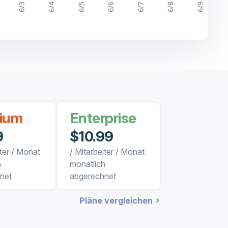
ium
Enterprise
9
$10.99
iter / Monat
/ Mitarbeiter / Monat
h
monatlich
net
abgerechnet
Pläne vergleichen