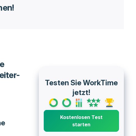
hen!
e
eiter-
Testen Sie WorkTime
jetzt!
Kostenlosen Test
me
starten