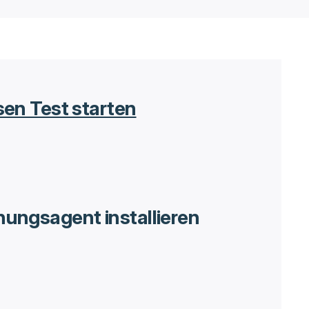
en Test starten
ungsagent installieren