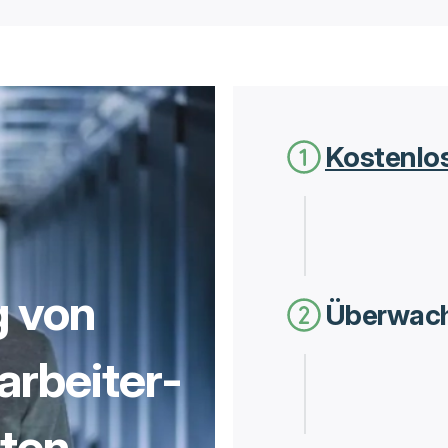
Kostenlos
 von
Überwach
arbeiter-
rten