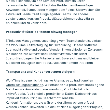
Sie 60+ Berichte, um den Kern der Produktivitätslücken
herauszufinden. Vielleicht liegt das Problem an übermäßiger
Abwesenheit, Burnout oder mangelndem Fokus. Überwachen Sie
aktive und Leerlaufzeit ausgelagerter Teams und andere
Leistungsmetriken, um Produktivitätsprobleme rechtzeitig zu
erkennen und zu verhindern.
Produktivität über Zeitzonen hinweg managen
Effektives Management unabhängig vom Teamstandort ist einfach
mit WorkTime Zeitverfolgung für Outsourcing. Unsere Software
überwacht aktive und Leerlaufstunden
in verschiedenen Zeitzonen.
Sie können ihre Aktivität und Produktivitätsniveaus leicht
überprüfen. Lagern Sie Mitarbeiter mit Zuversicht aus und bleiben
Sie sicher bezüglich der Produktivität von Remote-Arbeitern.
Transparenz und Kundenvertrauen steigern
WorkTime ist eine
nicht-invasive Alternative zu traditionellen
Überwachungsfunktionen
. Wir erfassen nur produktivitätsbezogene
Metriken wie Anwendungsverwendung, Produktivität oder
aktive/Leerlaufzeit anstelle persönlicher Daten. Darüber hinaus
impliziert Outsourcing im Geschäft oft sensible
Kundeninformationen, die während der Überwachung erfasst
werden können. Bewerten Sie die Effizienz ausgelagerter Projekte,