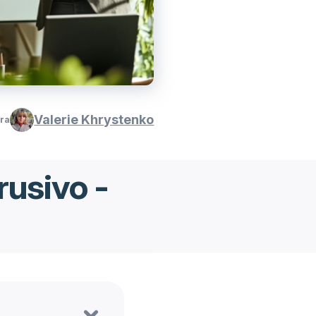
Valerie Khrystenko
ura
rusivo -