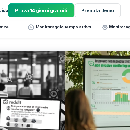
Prova 14 giorni gratuiti
Prenota demo
pido
enze
Monitoraggio tempo attivo
Monitorag