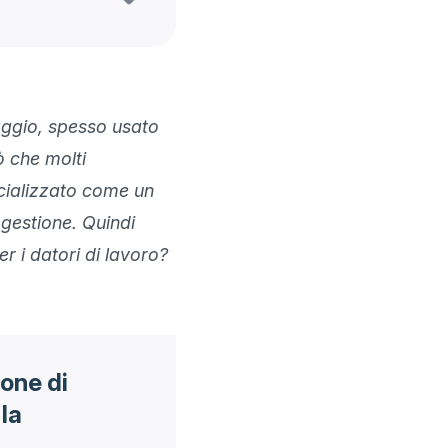
ggio, spesso usato 
ò che molti 
ializzato come un 
ogestione. Quindi 
 i datori di lavoro? 
one di
la