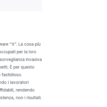
are “X”. La cosa più 
cupati per la loro 
sorveglianza invasiva 
tti. È per questo 
astidioso. 

o i lavoratori 
fidabili, rendendo 
tenza, non i risultati. 