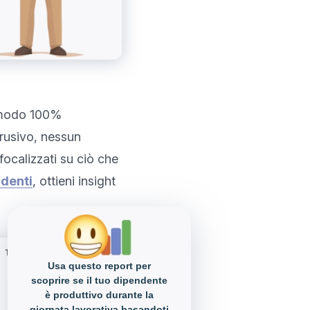
 modo 100% 
rusivo, nessun 
focalizzati su ciò che 
ndenti
, ottieni insight 
Usa questo report per
scoprire se il tuo dipendente
è produttivo durante la
giornata lavorativa basandoti