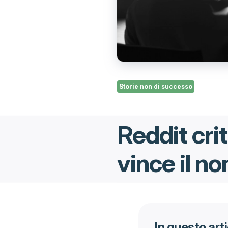
Storie non di successo
Reddit crit
vince il no
In questo art