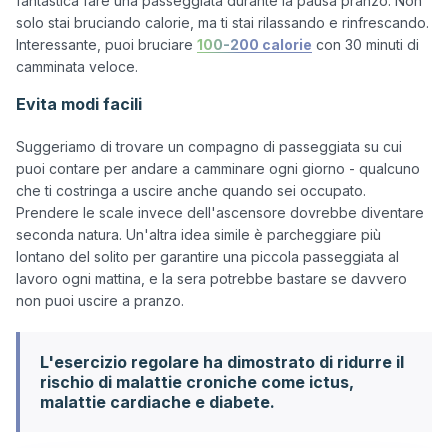
fantastica fare una passeggiata durante la pausa pranzo. Non 
solo stai bruciando calorie, ma ti stai rilassando e rinfrescando. 
Interessante, puoi bruciare 
100-200 calorie
 con 30 minuti di 
Evita modi facili
Suggeriamo di trovare un compagno di passeggiata su cui 
puoi contare per andare a camminare ogni giorno - qualcuno 
che ti costringa a uscire anche quando sei occupato. 
Prendere le scale invece dell'ascensore dovrebbe diventare 
seconda natura. Un'altra idea simile è parcheggiare più 
lontano del solito per garantire una piccola passeggiata al 
lavoro ogni mattina, e la sera potrebbe bastare se davvero 
L'esercizio regolare ha dimostrato di ridurre il
rischio di malattie croniche come ictus,
malattie cardiache e diabete.