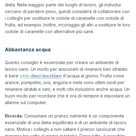
dieta. Nella maggior parte dei luoghi di lavoro, gli individui 
cercano di perdere peso, quindi considera di collaborare con 
i colleghi per sostituire le ciotole di caramelle con ciotole di 
frutta, ad esempio. Inoltre, incoraggia gli altri a sostituire le loro 
ciotole di caramelle con alternative più sane.

Abbastanza acqua
Questo consiglio è essenziale per creare un ambiente di 
lavoro sano. Un modo per assicurarti di rimanere ben idratato 
è bere 
otto-dieci bicchieri
 d'acqua al giorno. Frutta come 
arance, pompelmi, uva, anguria e mele sono ottimi modi per 
rimanere idratati e sani, e molti cibi includono anche acqua. Un 
buon modo per ricordare che è ora di riempire è impostare un 
allarme sul computer.

Ricorda:
 Consumare un pranzo nutriente è un componente 
essenziale di una dieta equilibrata e di un ambiente di lavoro 
sano. Motiva i colleghi a non saltare il pranzo (assicurati che 
mangino tre volte al giorno in totale). Dopo tutto, è possibile 