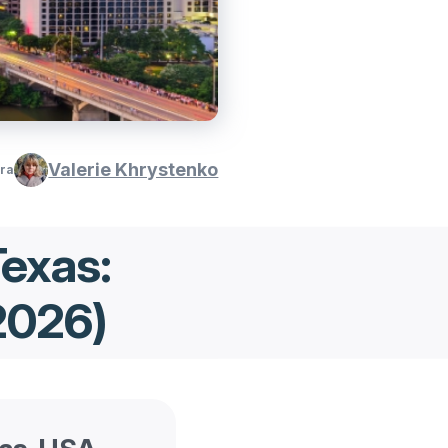
Valerie Khrystenko
ura
Texas:
 2026)