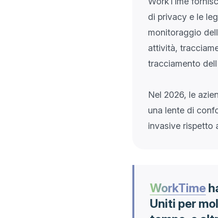
WorkTime fornisce
di privacy e le le
monitoraggio dell
attività, tracciam
tracciamento dell'
Nel 2026, le azie
una lente di conf
WorkTime
ha
Uniti per mo