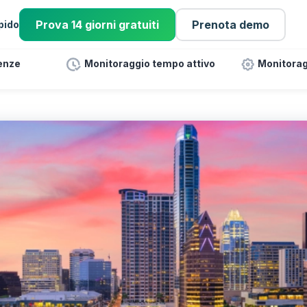
Prova 14 giorni gratuiti
Prenota demo
pido
enze
Monitoraggio tempo attivo
Monitorag