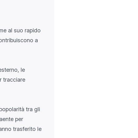
eme al suo rapido
 contribuiscono a
esterno, le
 tracciare
opolarità tra gli
raente per
nno trasferito le