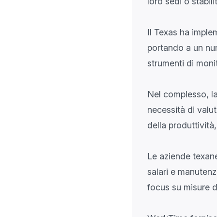
loro sedi o stabil
Il Texas ha implem
portando a un num
strumenti di monit
Nel complesso, la
necessità di valut
della produttività,
Le aziende texane
salari e manutenzi
focus su misure di