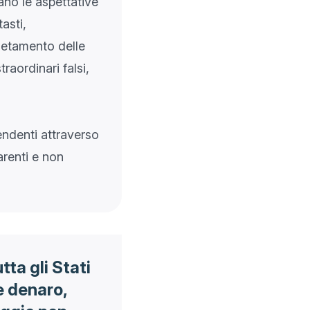
ano le aspettative
asti,
letamento delle
raordinari falsi,
endenti attraverso
arenti e non
tta gli Stati
e denaro,