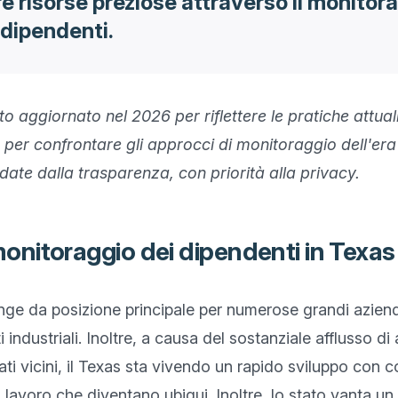
re risorse preziose attraverso il monitor
 dipendenti.
to aggiornato nel 2026 per riflettere le pratiche attual
 per confrontare gli approcci di monitoraggio dell'er
ate dalla trasparenza, con priorità alla privacy.
nitoraggio dei dipendenti in Texas
unge da posizione principale per numerose grandi azie
 industriali. Inoltre, a causa del sostanziale afflusso di 
ati vicini, il Texas sta vivendo un rapido sviluppo con cos
di lavoro che diventano ubiqui. Inoltre, lo stato vanta un