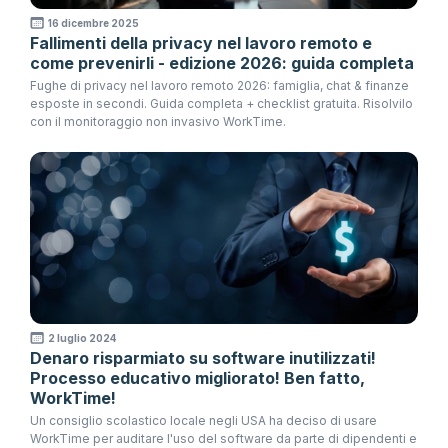
16 dicembre 2025
Fallimenti della privacy nel lavoro remoto e
come prevenirli - edizione 2026: guida completa
Fughe di privacy nel lavoro remoto 2026: famiglia, chat & finanze
esposte in secondi. Guida completa + checklist gratuita. Risolvilo
con il monitoraggio non invasivo WorkTime.
2 luglio 2024
Denaro risparmiato su software inutilizzati!
Processo educativo migliorato! Ben fatto,
WorkTime!
Un consiglio scolastico locale negli USA ha deciso di usare
WorkTime per auditare l'uso del software da parte di dipendenti e