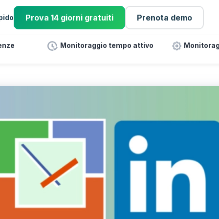
Prova 14 giorni gratuiti
Prenota demo
pido
enze
Monitoraggio tempo attivo
Monitorag