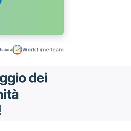
WorkTime team
 lettura
ggio dei
ità
!