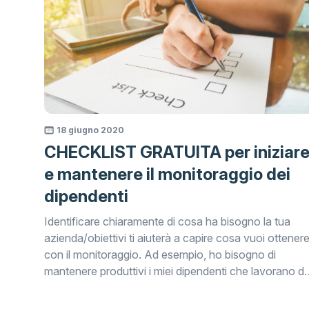
18 giugno 2020
CHECKLIST GRATUITA per iniziar
e mantenere il monitoraggio dei
dipendenti
Identificare chiaramente di cosa ha bisogno la tua
azienda/obiettivi ti aiuterà a capire cosa vuoi ottener
con il monitoraggio. Ad esempio, ho bisogno di
mantenere produttivi i miei dipendenti che lavorano d
casa o, il mio CEO ha richiesto che i dipendenti
costruiscano la loro disciplina in determinate aree al