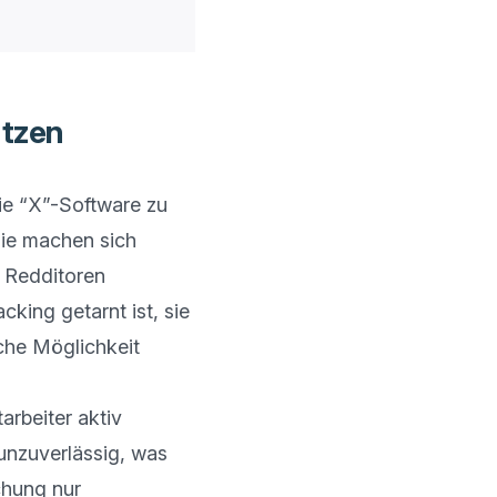
ützen
e “X”-Software zu 
ie machen sich 
 Redditoren 
king getarnt ist, sie 
che Möglichkeit 
rbeiter aktiv 
zuverlässig, was 
hung nur 