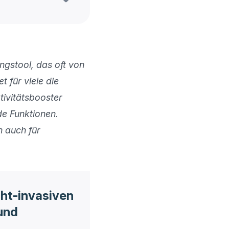
gstool, das oft von 
für viele die 
vitätsbooster 
e Funktionen. 
 auch für 
cht-invasiven
und