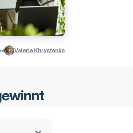
Valerie Khrystenko
eit
gewinnt