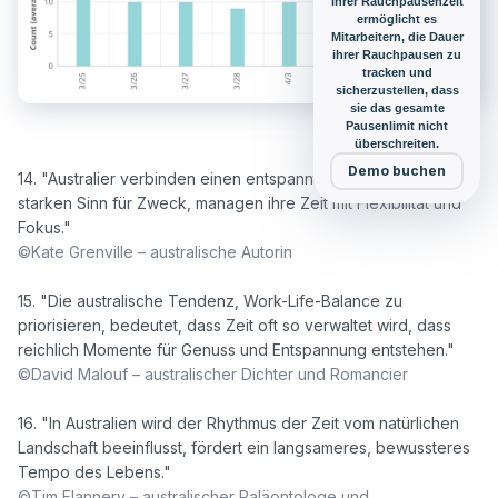
ihrer Rauchpausenzeit
ermöglicht es
Mitarbeitern, die Dauer
ihrer Rauchpausen zu
tracken und
sicherzustellen, dass
sie das gesamte
Pausenlimit nicht
Demo buchen
14. "Australier verbinden einen entspannten Ansatz mit einem 
starken Sinn für Zweck, managen ihre Zeit mit Flexibilität und 
©Kate Grenville – australische Autorin
15. "Die australische Tendenz, Work-Life-Balance zu 
priorisieren, bedeutet, dass Zeit oft so verwaltet wird, dass 
©David Malouf – australischer Dichter und Romancier
16. "In Australien wird der Rhythmus der Zeit vom natürlichen 
Landschaft beeinflusst, fördert ein langsameres, bewussteres 
©Tim Flannery – australischer Paläontologe und 