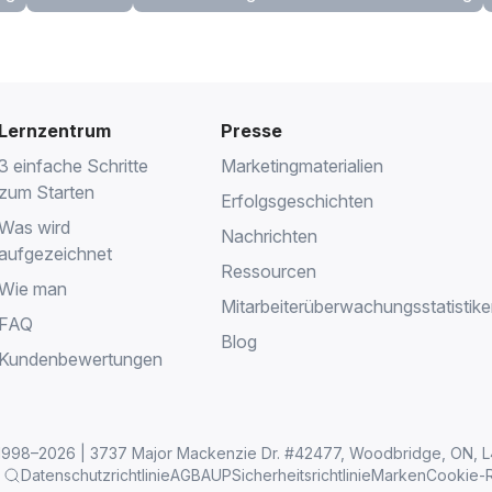
Lernzentrum
Presse
3 einfache Schritte
Marketingmaterialien
zum Starten
Erfolgsgeschichten
Was wird
Nachrichten
aufgezeichnet
Ressourcen
Wie man
Mitarbeiterüberwachungsstatistik
FAQ
Blog
Kundenbewertungen
 1998–2026 | 3737 Major Mackenzie Dr. #42477, Woodbridge, ON, 
Datenschutzrichtlinie
AGB
AUP
Sicherheitsrichtlinie
Marken
Cookie-Ri